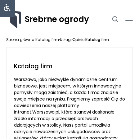
Srebrne ogrody
Strona główna
›
Katalog firm
›
Usługi
›
Opinie
›
Katalog firm
Katalog firm
Warszawa, jako niezwykle dynamiczne centrum
biznesowe, jest miejscem, w którym innowacyjne
pomysły mogą zaistnieć, a każda firma znajdzie
swoje miejsce na rynku. Pragniemy zaprosić Cię do
odwiedzenia naszej platformy
Intranet.Warszawa.pl, która stanowi doskonałe
źródło informacji o przedsiębiorstwach
działających w stolicy. Nasz portal umożliwia
odkrycie nowoczesnych usługodawców oraz
wizjonerów, którzy wciąż kształtują gospodarczy