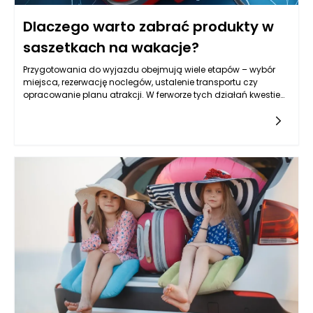
codziennego przekładania wszystkiego z miejsca na miejsce.
Dlaczego warto zabrać produkty w
saszetkach na wakacje?
Przygotowania do wyjazdu obejmują wiele etapów – wybór
miejsca, rezerwację noclegów, ustalenie transportu czy
opracowanie planu atrakcji. W ferworze tych działań kwestie
dotyczące zdrowia często schodzą na drugi plan, choć to
właśnie one mogą zadecydować o przebiegu wypoczynku.
Zapomniany drobiazg, niewłaściwe przygotowanie lub brak
dostępu do odpowiednich produktów w decydującym
momencie potrafią skutecznie zakłócić nawet najlepiej
zorganizowane wakacje. Produkty w saszetkach pozwalają
zmniejszyć ryzyko takich sytuacji, oferując wygodny i logiczny
sposób zarządzania akcesoriami zdrowotnymi oraz
produktami pielęgnacyjnymi. Dzięki nim można zadbać nie
tylko o bezpieczeństwo własne i bliskich, ale także o komfort
psychiczny, który jest podstawą udanego wypoczynku. To
rozwiązanie wpisuje się w nowoczesne podejście do
podróżowania – świadome, minimalistyczne i oparte na
funkcjonalności.