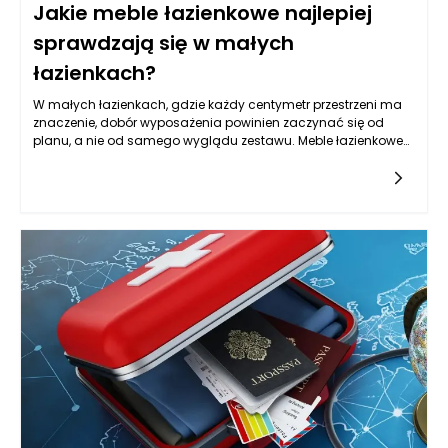
Jakie meble łazienkowe najlepiej
sprawdzają się w małych
łazienkach?
W małych łazienkach, gdzie każdy centymetr przestrzeni ma
znaczenie, dobór wyposażenia powinien zaczynać się od
planu, a nie od samego wyglądu zestawu. Meble łazienkowe
mogą wizualnie uporządkować wnętrze, ale tylko wtedy, gdy
są dopasowane do układu instalacji, sposobu otwierania
drzwi, strefy prysznica lub wanny oraz codziennych nawyków
domowników. Zanim wybierzesz konkretną szafkę czy słupek,
warto sprawdzić, gdzie faktycznie możesz stanąć, jak szeroko
otwiera się kabina, czy przy umywalce jest miejsce na
wygodne schylenie się i czy przejście nie będzie blokowane
przez wystające fronty. W tej skali nawet kilka centymetrów
różnicy w głębokości potrafi zmienić komfort użytkowania.
Meble łazienkowe powinny też rozwiązywać typowy problem
małej przestrzeni, czyli „nadmiar drobiazgów na wierzchu”. Im
lepiej zaprojektowane przechowywanie, tym mniej rzeczy stoi
na blacie, a łazienka wygląda na większą, czystszą i
spokojniejszą w odbiorze. W zamkniętych przestrzeniach
najlepiej sprawdzają się rozwiązania lekkie wizualnie, z
prostymi liniami, ale też praktyczne: łatwe do mycia, odporne
na wilgoć i takie, które pozwalają zachować porządek bez