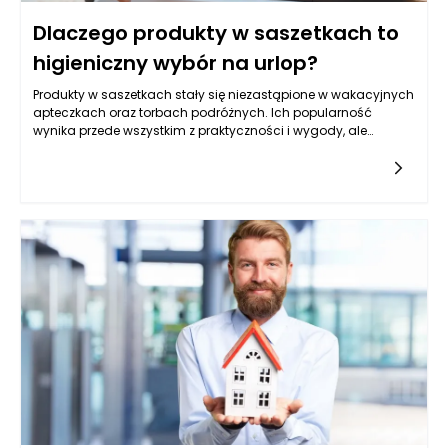
Dlaczego produkty w saszetkach to
higieniczny wybór na urlop?
Produkty w saszetkach stały się niezastąpione w wakacyjnych
apteczkach oraz torbach podróżnych. Ich popularność
wynika przede wszystkim z praktyczności i wygody, ale
kluczowym czynnikiem, który wpływa na ich wybór, jest ich
wysoka higiena. W dobie, gdy zdrowie i bezpieczeństwo są
bardziej istotne niż kiedykolwiek wcześniej, warto zastanowić
się nad tym, dlaczego właśnie produkty w saszetkach
powinny znaleźć się w naszej bagażu, zwłaszcza podczas
wakacyjnych wyjazdów.