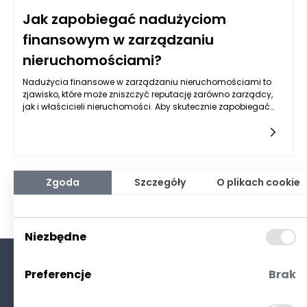
Jak zapobiegać nadużyciom
finansowym w zarządzaniu
nieruchomościami?
Nadużycia finansowe w zarządzaniu nieruchomościami to
zjawisko, które może zniszczyć reputację zarówno zarządcy,
jak i właścicieli nieruchomości. Aby skutecznie zapobiegać
takim problemom, kluczowe jest wprowadzenie odpowiednich
mechanizmów, które ograniczą ryzyko nieuczciwych
praktyk. Właściwe narzędzia kontrolne, jak i odpowiednia
kultura organizacyjna, mogą być kluczem do uchronienia się
przed stratami finansowymi. W pierwszej kolejności warto
zadbać o pełną transparentność w procesach finansowych.
Zgoda
Szczegóły
O plikach cookie
Transparentność to nie tylko dobra praktyka, ale również
sposób na zwiększenie zaufania pomiędzy zarządcą a
właścicielami nieruchomości. Publikowanie sprawozdań
finansowych, regularne informowanie o wydatkach i
Niezbędne
przychodach czy organizowanie spotkań z właścicielami
pozwala na bieżąco monitorować sytuację finansową.
Preferencje
Brak
O nas
Kontakt