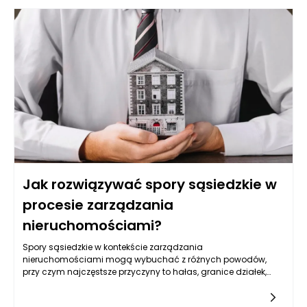
momencie potrafią skutecznie zakłócić nawet najlepiej
zorganizowane wakacje. Produkty w saszetkach pozwalają
zmniejszyć ryzyko takich sytuacji, oferując wygodny i logiczny
sposób zarządzania akcesoriami zdrowotnymi oraz
produktami pielęgnacyjnymi. Dzięki nim można zadbać nie
tylko o bezpieczeństwo własne i bliskich, ale także o komfort
psychiczny, który jest podstawą udanego wypoczynku. To
rozwiązanie wpisuje się w nowoczesne podejście do
podróżowania – świadome, minimalistyczne i oparte na
funkcjonalności.
Jak rozwiązywać spory sąsiedzkie w
procesie zarządzania
nieruchomościami?
Spory sąsiedzkie w kontekście zarządzania
nieruchomościami mogą wybuchać z różnych powodów,
przy czym najczęstsze przyczyny to hałas, granice działek,
zakłócenia w korzystaniu z wspólnych przestrzeni oraz różnice
w stylu życia. Hałas generowany przez imprezy, remonty czy