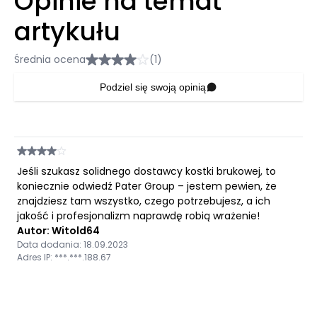
Opinie na temat
artykułu
Średnia ocena
(1)
Podziel się swoją opinią
Jeśli szukasz solidnego dostawcy kostki brukowej, to
koniecznie odwiedź Pater Group – jestem pewien, że
znajdziesz tam wszystko, czego potrzebujesz, a ich
jakość i profesjonalizm naprawdę robią wrażenie!
Autor: Witold64
Data dodania: 18.09.2023
Adres IP: ***.***.188.67