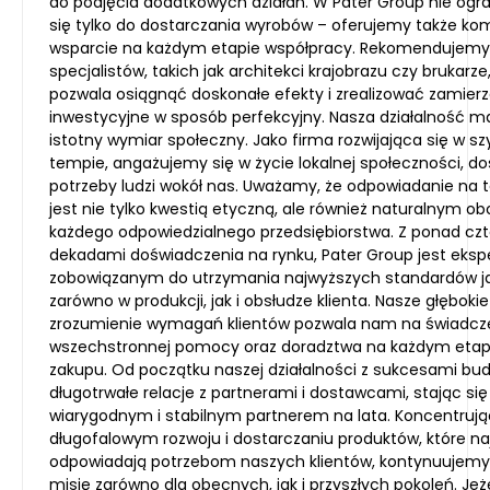
do podjęcia dodatkowych działań. W Pater Group nie og
się tylko do dostarczania wyrobów – oferujemy także k
wsparcie na każdym etapie współpracy. Rekomendujemy
specjalistów, takich jak architekci krajobrazu czy brukarze
pozwala osiągnąć doskonałe efekty i zrealizować zamierz
inwestycyjne w sposób perfekcyjny. Nasza działalność m
istotny wymiar społeczny. Jako firma rozwijająca się w s
tempie, angażujemy się w życie lokalnej społeczności, d
potrzeby ludzi wokół nas. Uważamy, że odpowiadanie na 
jest nie tylko kwestią etyczną, ale również naturalnym o
każdego odpowiedzialnego przedsiębiorstwa. Z ponad c
dekadami doświadczenia na rynku, Pater Group jest eks
zobowiązanym do utrzymania najwyższych standardów j
zarówno w produkcji, jak i obsłudze klienta. Nasze głębokie
zrozumienie wymagań klientów pozwala nam na świadcz
wszechstronnej pomocy oraz doradztwa na każdym etap
zakupu. Od początku naszej działalności z sukcesami b
długotrwałe relacje z partnerami i dostawcami, stając się
wiarygodnym i stabilnym partnerem na lata. Koncentrują
długofalowym rozwoju i dostarczaniu produktów, które naj
odpowiadają potrzebom naszych klientów, kontynuujemy
misję zarówno dla obecnych, jak i przyszłych pokoleń. Jeż