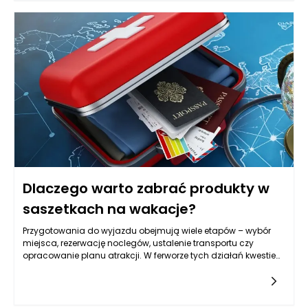
domowników. Zanim wybierzesz konkretną szafkę czy słupek,
warto sprawdzić, gdzie faktycznie możesz stanąć, jak szeroko
otwiera się kabina, czy przy umywalce jest miejsce na
wygodne schylenie się i czy przejście nie będzie blokowane
przez wystające fronty. W tej skali nawet kilka centymetrów
różnicy w głębokości potrafi zmienić komfort użytkowania.
Meble łazienkowe powinny też rozwiązywać typowy problem
małej przestrzeni, czyli „nadmiar drobiazgów na wierzchu”. Im
lepiej zaprojektowane przechowywanie, tym mniej rzeczy stoi
na blacie, a łazienka wygląda na większą, czystszą i
spokojniejszą w odbiorze. W zamkniętych przestrzeniach
najlepiej sprawdzają się rozwiązania lekkie wizualnie, z
prostymi liniami, ale też praktyczne: łatwe do mycia, odporne
na wilgoć i takie, które pozwalają zachować porządek bez
codziennego przekładania wszystkiego z miejsca na miejsce.
Dlaczego warto zabrać produkty w
saszetkach na wakacje?
Przygotowania do wyjazdu obejmują wiele etapów – wybór
miejsca, rezerwację noclegów, ustalenie transportu czy
opracowanie planu atrakcji. W ferworze tych działań kwestie
dotyczące zdrowia często schodzą na drugi plan, choć to
właśnie one mogą zadecydować o przebiegu wypoczynku.
Zapomniany drobiazg, niewłaściwe przygotowanie lub brak
dostępu do odpowiednich produktów w decydującym