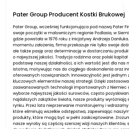
Pater Group Producent Kostki Brukowej
Pater Group, wcześniej funkcjonująca pod nazwą Pater F
swoje początki w malowniczym regionie Podlasia, w Siem
gdzie powstała w 1976 roku z inicjatywy Andrzeja Daniluka
momentu założenia, firma przekazuje nie tylko swoje doś
ale także pasję oraz determinację w dostarczaniu produk
o najwyższej jakości. Tradycja rodzinna oraz polski kapita
podstawę naszej działalności, a ich wartość jest dla nas 
istotna, motywując nas do ciągłego doskonalenia oraz in
oferowanych rozwiązaniach. Innowacyjność jest jednym 
kluczowych elementów naszej strategii. Dzięki zastosowa
zaawansowanych technologii importowanych z Niemiec 
wyborze najwyższej jakości surowców, często pozyskiwan
najdalszych zakątków świata, nasze produkty wyróżniają 
rynku. Przez lata nieprzerwanie monitorujemy i wdrażamy
które eliminują wszelkie odstępstwa, zapewniając naszy
produkty, które mogą być w pełni zaakceptowane. Zrozum
nasze wyroby są częścią szerszej wizji naszych klientów, s