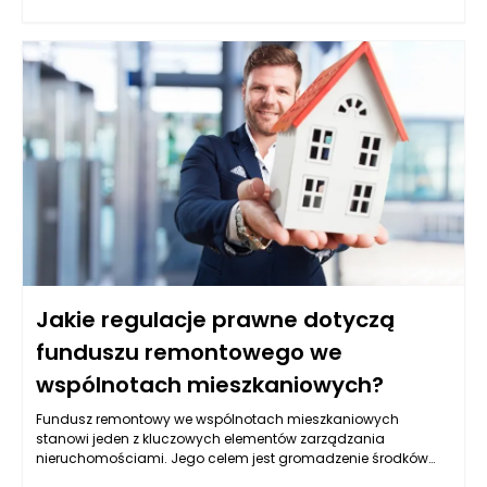
codzienne życie sąsiadów często prowadzi do frustracji, a
nawet konfliktów. Kwestie związane z wyznaczaniem granic
działek mogą być źródłem nieporozumień, gdy sąsiedzi nie
zgadzają się co do lokalizacji płotów czy drzew. Zakłócenia w
korzystaniu z przestrzeni wspólnych, takie jak nieprawidłowe
parkowanie czy niszczenie wspólnych elementów, również
mogą zaostrzyć napięcia. Wreszcie, różnice w stylu życia,
takie jak podejście do utrzymania porządku, hodowla zwierząt
czy preferencje co do organizowania wydarzeń społecznych,
mogą stać się pretekstem do konfliktów. Zarządzanie
nieruchomościami w kontekście rozwiązywania tych sporów
wymaga umiejętności zrozumienia źródeł problemów oraz
efektywnej komunikacji z wszystkimi stronami.
Jakie regulacje prawne dotyczą
funduszu remontowego we
wspólnotach mieszkaniowych?
Fundusz remontowy we wspólnotach mieszkaniowych
stanowi jeden z kluczowych elementów zarządzania
nieruchomościami. Jego celem jest gromadzenie środków
finansowych na przyszłe remonty i modernizacje budynków,