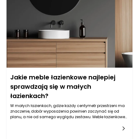
Jakie meble łazienkowe najlepiej
sprawdzają się w małych
łazienkach?
W małych łazienkach, gdzie każdy centymetr przestrzeni ma
znaczenie, dobór wyposażenia powinien zaczynać się od
planu, a nie od samego wyglądu zestawu. Meble łazienkowe
mogą wizualnie uporządkować wnętrze, ale tylko wtedy, gdy
są dopasowane do układu instalacji, sposobu otwierania
drzwi, strefy prysznica lub wanny oraz codziennych nawyków