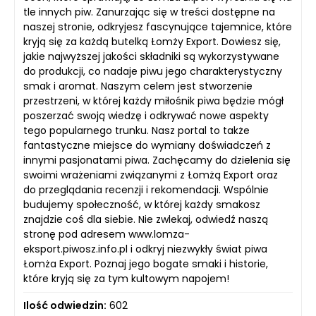
tle innych piw. Zanurzając się w treści dostępne na
naszej stronie, odkryjesz fascynujące tajemnice, które
kryją się za każdą butelką Łomży Export. Dowiesz się,
jakie najwyższej jakości składniki są wykorzystywane
do produkcji, co nadaje piwu jego charakterystyczny
smak i aromat. Naszym celem jest stworzenie
przestrzeni, w której każdy miłośnik piwa będzie mógł
poszerzać swoją wiedzę i odkrywać nowe aspekty
tego popularnego trunku. Nasz portal to także
fantastyczne miejsce do wymiany doświadczeń z
innymi pasjonatami piwa. Zachęcamy do dzielenia się
swoimi wrażeniami związanymi z Łomżą Export oraz
do przeglądania recenzji i rekomendacji. Wspólnie
budujemy społeczność, w której każdy smakosz
znajdzie coś dla siebie. Nie zwlekaj, odwiedź naszą
stronę pod adresem www.lomza-
eksport.piwosz.info.pl i odkryj niezwykły świat piwa
Łomża Export. Poznaj jego bogate smaki i historie,
które kryją się za tym kultowym napojem!
Ilość odwiedzin:
602