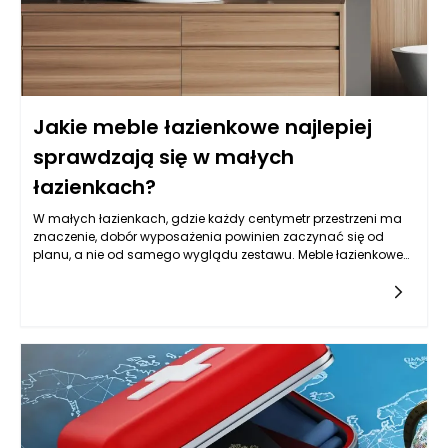
Jakie meble łazienkowe najlepiej
sprawdzają się w małych
łazienkach?
W małych łazienkach, gdzie każdy centymetr przestrzeni ma
znaczenie, dobór wyposażenia powinien zaczynać się od
planu, a nie od samego wyglądu zestawu. Meble łazienkowe
mogą wizualnie uporządkować wnętrze, ale tylko wtedy, gdy
są dopasowane do układu instalacji, sposobu otwierania
drzwi, strefy prysznica lub wanny oraz codziennych nawyków
domowników. Zanim wybierzesz konkretną szafkę czy słupek,
warto sprawdzić, gdzie faktycznie możesz stanąć, jak szeroko
otwiera się kabina, czy przy umywalce jest miejsce na
wygodne schylenie się i czy przejście nie będzie blokowane
przez wystające fronty. W tej skali nawet kilka centymetrów
różnicy w głębokości potrafi zmienić komfort użytkowania.
Meble łazienkowe powinny też rozwiązywać typowy problem