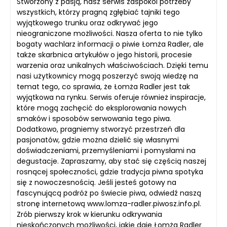
Stworzony z pasją, nasz serwis zaspokoi potrzeby
wszystkich, którzy pragną zgłębiać tajniki tego
wyjątkowego trunku oraz odkrywać jego
nieograniczone możliwości. Nasza oferta to nie tylko
bogaty wachlarz informacji o piwie Łomża Radler, ale
także skarbnica artykułów o jego historii, procesie
warzenia oraz unikalnych właściwościach. Dzięki temu
nasi użytkownicy mogą poszerzyć swoją wiedzę na
temat tego, co sprawia, że Łomża Radler jest tak
wyjątkowa na rynku. Serwis oferuje również inspiracje,
które mogą zachęcić do eksplorowania nowych
smaków i sposobów serwowania tego piwa.
Dodatkowo, pragniemy stworzyć przestrzeń dla
pasjonatów, gdzie można dzielić się własnymi
doświadczeniami, przemyśleniami i pomysłami na
degustacje. Zapraszamy, aby stać się częścią naszej
rosnącej społeczności, gdzie tradycja piwna spotyka
się z nowoczesnością. Jeśli jesteś gotowy na
fascynującą podróż po świecie piwa, odwiedź naszą
stronę internetową www.lomza-radler.piwosz.info.pl.
Zrób pierwszy krok w kierunku odkrywania
nieskończonych możliwości, jakie daje Łomża Radler