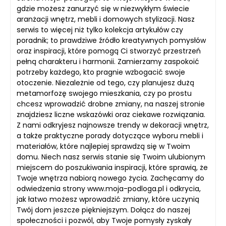
gdzie możesz zanurzyć się w niezwykłym świecie
aranżacji wnętrz, mebli i domowych stylizacji. Nasz
serwis to więcej niż tylko kolekcja artykułów czy
poradnik; to prawdziwe źródło kreatywnych pomysłów
oraz inspiracji, które pomogą Ci stworzyć przestrzeń
pełną charakteru i harmonii. Zamierzamy zaspokoić
potrzeby każdego, kto pragnie wzbogacić swoje
otoczenie. Niezależnie od tego, czy planujesz dużą
metamorfozę swojego mieszkania, czy po prostu
chcesz wprowadzić drobne zmiany, na naszej stronie
znajdziesz liczne wskazówki oraz ciekawe rozwiązania.
Z nami odkryjesz najnowsze trendy w dekoracji wnętrz,
a także praktyczne porady dotyczące wyboru mebli i
materiałów, które najlepiej sprawdzą się w Twoim
domu. Niech nasz serwis stanie się Twoim ulubionym
miejscem do poszukiwania inspiracji, które sprawią, że
Twoje wnętrza nabiorą nowego życia. Zachęcamy do
odwiedzenia strony www.moja-podloga.pl i odkrycia,
jak łatwo możesz wprowadzić zmiany, które uczynią
Twój dom jeszcze piękniejszym. Dołącz do naszej
społeczności i pozwól, aby Twoje pomysły zyskały