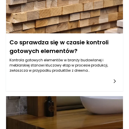
rozwiązanie wpisuje się w nowoczesne podejście do
podróżowania – świadome, minimalistyczne i oparte na
funkcjonalności.
Co sprawdza się w czasie kontroli
gotowych elementów?
Kontrola gotowych elementów w branży budowlanej i
meblarskiej stanowi kluczowy etap w procesie produkcji,
zwłaszcza w przypadku produktów z drewna
klejonego. Obejmuje ona szereg działań mających na celu
zapewnienie, że wyprodukowane elementy spełniają określone
normy jakościowe, estetyczne oraz funkcjonalne. Podczas
tych kontroli zwraca się szczególną uwagę na wymiary,
wykończenie powierzchni, stabilność konstrukcyjną oraz inne,
istotne dla użytkownika, parametry. Dzięki temu producent
drewna klejonego jest w stanie nie tylko uniknąć niezgodności
i problemów na późniejszym etapie, ale także zwiększyć swoją
konkurencyjność na rynku poprzez dostarczanie produktów
najwyższej jakości, które spełniają oczekiwania klientów.