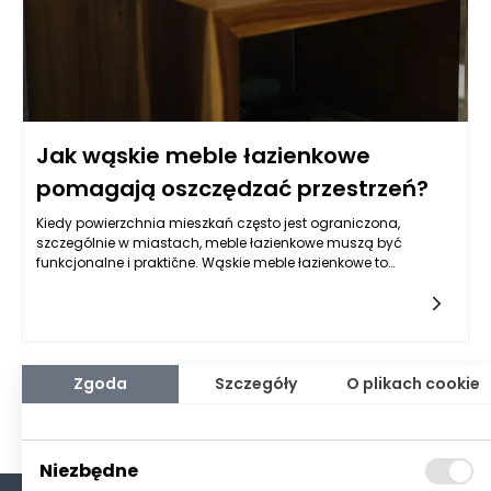
Jak wąskie meble łazienkowe
pomagają oszczędzać przestrzeń?
Kiedy powierzchnia mieszkań często jest ograniczona,
szczególnie w miastach, meble łazienkowe muszą być
funkcjonalne i praktične. Wąskie meble łazienkowe to
doskonałe rozwiązanie dla wszystkich, którzy chcą
wykorzystać każdy centymetr dostępnej przestrzeni. Ich
projektowanie skupia się na maksymalnym wykorzystaniu
mniejszych powierzchni, co jest kluczowe w kontekście
nowoczesnych łazienek, które nierzadko są niewielkich
rozmiarów. Wąskie meble oferują nie tylko oszczędność
Zgoda
Szczegóły
O plikach cookie
miejsca, ale również różnorodność stylów, które mogą
wzbogacić wygląd każdej łazienki.
Niezbędne