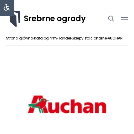
Srebrne ogrody
Strona główna
›
Katalog firm
›
Handel
›
Sklepy stacjonarne
›
AUCHAN