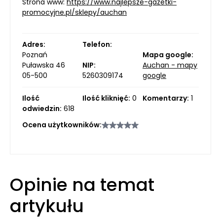
Strona www:
https://www.najlepsze-gazetki-
promocyjne.pl/sklepy/auchan
Adres:
Telefon:
Poznań
Mapa google:
Puławska 46
NIP:
Auchan - mapy
05-500
5260309174
google
Ilość
Ilość kliknięć:
0
Komentarzy:
1
odwiedzin:
618
Ocena użytkowników:
Opinie na temat
artykułu