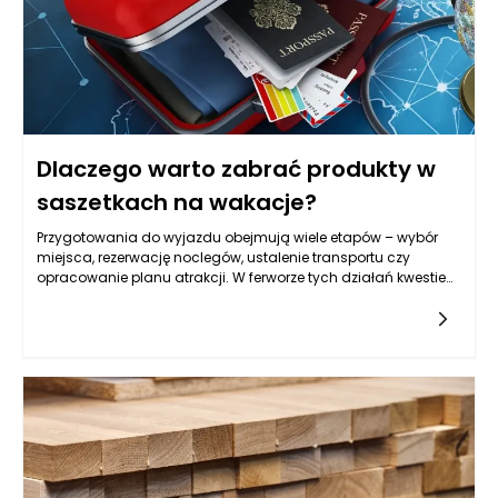
małej przestrzeni, czyli „nadmiar drobiazgów na wierzchu”. Im
lepiej zaprojektowane przechowywanie, tym mniej rzeczy stoi
na blacie, a łazienka wygląda na większą, czystszą i
spokojniejszą w odbiorze. W zamkniętych przestrzeniach
najlepiej sprawdzają się rozwiązania lekkie wizualnie, z
prostymi liniami, ale też praktyczne: łatwe do mycia, odporne
na wilgoć i takie, które pozwalają zachować porządek bez
codziennego przekładania wszystkiego z miejsca na miejsce.
Dlaczego warto zabrać produkty w
saszetkach na wakacje?
Przygotowania do wyjazdu obejmują wiele etapów – wybór
miejsca, rezerwację noclegów, ustalenie transportu czy
opracowanie planu atrakcji. W ferworze tych działań kwestie
dotyczące zdrowia często schodzą na drugi plan, choć to
właśnie one mogą zadecydować o przebiegu wypoczynku.
Zapomniany drobiazg, niewłaściwe przygotowanie lub brak
dostępu do odpowiednich produktów w decydującym
momencie potrafią skutecznie zakłócić nawet najlepiej
zorganizowane wakacje. Produkty w saszetkach pozwalają
zmniejszyć ryzyko takich sytuacji, oferując wygodny i logiczny
sposób zarządzania akcesoriami zdrowotnymi oraz
produktami pielęgnacyjnymi. Dzięki nim można zadbać nie
tylko o bezpieczeństwo własne i bliskich, ale także o komfort
psychiczny, który jest podstawą udanego wypoczynku. To