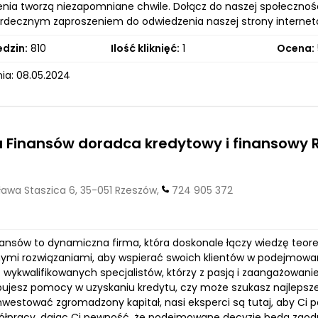
nia tworzą niezapomniane chwile. Dołącz do naszej społecznośc
erdecznym zaproszeniem do odwiedzenia naszej strony internet
edzin:
810
Ilość kliknięć:
1
Ocena:
ia: 08.05.2024
 Finansów doradca kredytowy i finansowy 
ława Staszica 6, 35-051 Rzeszów,
724 905 372
nansów to dynamiczna firma, która doskonale łączy wiedzę teo
mi rozwiązaniami, aby wspierać swoich klientów w podejmowan
 z wykwalifikowanych specjalistów, którzy z pasją i zaangażowa
bujesz pomocy w uzyskaniu kredytu, czy może szukasz najleps
inwestować zgromadzony kapitał, nasi eksperci są tutaj, aby 
ółpracy, dając Ci pewność, że podejmowane decyzje będą zgod