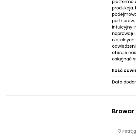
platforma 
produkcja.
podejmowan
partnerów,
Intuicyjny 
naprawdę i
rzetelnych
odwiedzenia
oferuje nas
osiągnąć s
Ilość odwi
Data dodani
Browar
Pstrąg