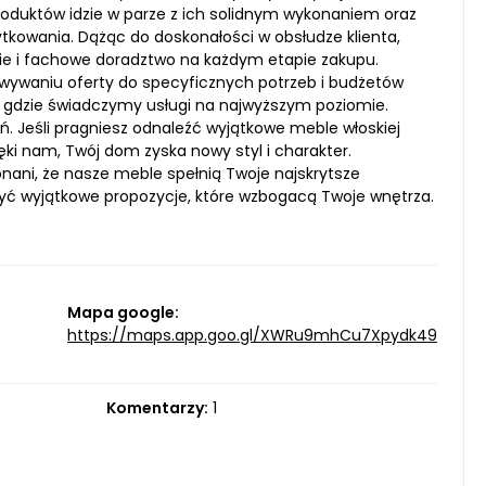
duktów idzie w parze z ich solidnym wykonaniem oraz
tkowania. Dążąc do doskonałości w obsłudze klienta,
rcie i fachowe doradztwo na każdym etapie zakupu.
wywaniu oferty do specyficznych potrzeb i budżetów
i, gdzie świadczymy usługi na najwyższym poziomie.
ń. Jeśli pragniesz odnaleźć wyjątkowe meble włoskiej
ięki nam, Twój dom zyska nowy styl i charakter.
nani, że nasze meble spełnią Twoje najskrytsze
ryć wyjątkowe propozycje, które wzbogacą Twoje wnętrza.
Mapa google:
https://maps.app.goo.gl/XWRu9mhCu7Xpydk49
Komentarzy:
1