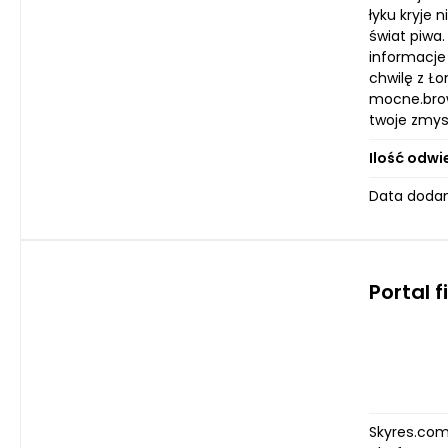
łyku kryje 
świat piwa
informacje
chwilę z Ł
mocne.brow
twoje zmys
Ilość odwi
Data dodan
Portal 
Skyres.com