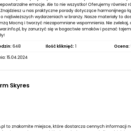
niepowtarzalne emocje. Ale to nie wszystko! Oferujemy również r
. Znajdziesz u nas praktyczne porady dotyczące harmonijnego łą
 o najświeższych wydarzeniach w branży. Nasze materiały to dos
omżą Mocną i tworzyć niezapomniane wspomnienia. Nie zwlekaj, 
ar.info.pl, by zanurzyć się w bogactwie smaków i poznać tajem
ły!
edzin:
648
Ilość kliknięć:
1
Ocena:
ia: 15.04.2024
firm Skyres
.pl to znakomite miejsce, które dostarcza cennych informacji