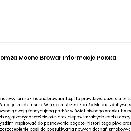
Lomża Mocne Browar Informacje Polska
ernetowy lomza-mocne.browar.info.pl to prawdziwa oaza dla entu
oś, co go zainteresuje. W tej przestrzeni Łomża Mocne zdobywa 
czynają swoją fascynującą podróż w świat piwnego smaku. Na na
h wyjątkowych właściwości oraz niepowtarzalnych cech Łomży M
ystkim inspirować do poznawania bogatej historii tego piwa o
 zaszczepienie pasji do poszukiwania nowych doznań smakowych 