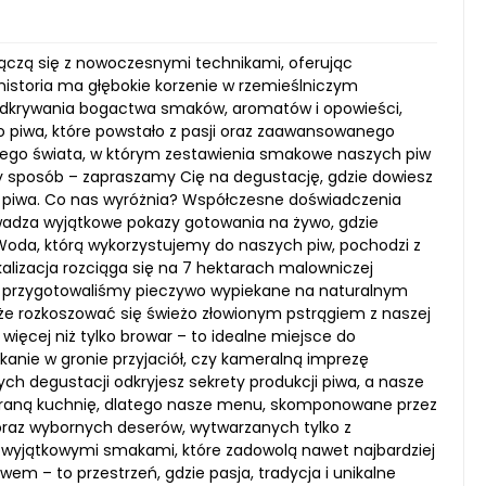
 łączą się z nowoczesnymi technikami, oferując
istoria ma głębokie korzenie w rzemieślniczym
 odkrywania bogactwa smaków, aromatów i opowieści,
ego piwa, które powstało z pasji oraz zaawansowanego
łego świata, w którym zestawienia smakowe naszych piw
y sposób – zapraszamy Cię na degustację, gdzie dowiesz
lów piwa. Co nas wyróżnia? Współczesne doświadczenia
owadza wyjątkowe pokazy gotowania na żywo, gdzie
Woda, którą wykorzystujemy do naszych piw, pochodzi z
alizacja rozciąga się na 7 hektarach malowniczej
ości przygotowaliśmy pieczywo wypiekane na naturalnym
e rozkoszować się świeżo złowionym pstrągiem z naszej
ięcej niż tylko browar – to idealne miejsce do
kanie w gronie przyjaciół, czy kameralną imprezę
 degustacji odkryjesz sekrety produkcji piwa, a nasze
braną kuchnię, dlatego nasze menu, skomponowane przez
oraz wybornych deserów, wytwarzanych tylko z
ę wyjątkowymi smakami, które zadowolą nawet najbardziej
em – to przestrzeń, gdzie pasja, tradycja i unikalne