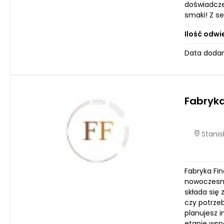
doświadcze
smaki! Z s
Ilość odwi
Data dodan
Fabryka
Stanis
Fabryka Fi
nowoczesny
składa się
czy potrze
planujesz 
etapie wsp