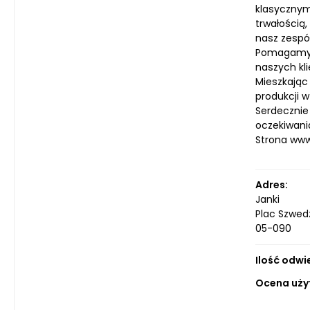
klasycznym
trwałością
nasz zespó
Pomagamy w
naszych kl
Mieszkając 
produkcji w
Serdecznie
oczekiwani
Strona ww
Adres:
Janki
Plac Szwed
05-090
Ilość odwi
Ocena uży