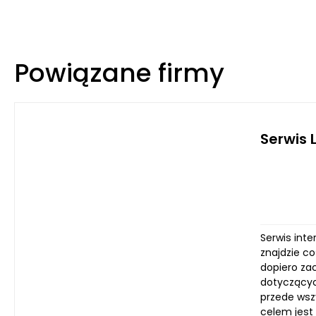
Powiązane firmy
Serwis 
Serwis int
znajdzie c
dopiero za
dotyczącyc
przede wsz
celem jest