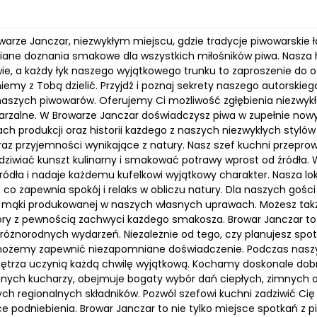
owarze Janczar, niezwykłym miejscu, gdzie tradycje piwowarskie
ane doznania smakowe dla wszystkich miłośników piwa. Nasza h
ie, a każdy łyk naszego wyjątkowego trunku to zaproszenie do
iemy z Tobą dzielić. Przyjdź i poznaj sekrety naszego autorski
naszych piwowarów. Oferujemy Ci możliwość zgłębienia niezwyk
arzalne. W Browarze Janczar doświadczysz piwa w zupełnie now
kach produkcji oraz historii każdego z naszych niezwykłych sty
oraz przyjemności wynikające z natury. Nasz szef kuchni przepr
ziwiać kunszt kulinarny i smakować potrawy wprost od źródła. 
ródła i nadaje każdemu kufelkowi wyjątkowy charakter. Nasza lok
i, co zapewnia spokój i relaks w obliczu natury. Dla naszych g
z mąki produkowanej w naszych własnych uprawach. Możesz takż
tóry z pewnością zachwyci każdego smakosza. Browar Janczar to w
 różnorodnych wydarzeń. Niezależnie od tego, czy planujesz spot
możemy zapewnić niezapomniane doświadczenie. Podczas naszych
nętrza uczynią każdą chwilę wyjątkową. Kochamy doskonale do
nych kucharzy, obejmuje bogaty wybór dań ciepłych, zimnych 
ych regionalnych składników. Pozwól szefowi kuchni zadziwić Ci
podniebienia. Browar Janczar to nie tylko miejsce spotkań z piw