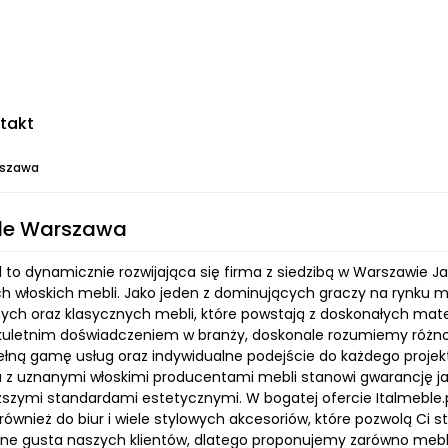
takt
rszawa
ble Warszawa
l to dynamicznie rozwijająca się firma z siedzibą w Warszawie Ja
h włoskich mebli. Jako jeden z dominujących graczy na rynku m
ch oraz klasycznych mebli, które powstają z doskonałych materi
lkuletnim doświadczeniem w branży, doskonale rozumiemy różno
ełną gamę usług oraz indywidualne podejście do każdego proje
 z uznanymi włoskimi producentami mebli stanowi gwarancję ja
szymi standardami estetycznymi. W bogatej ofercie Italmeble.pl 
 również do biur i wiele stylowych akcesoriów, które pozwolą Ci
ne gusta naszych klientów, dlatego proponujemy zarówno meble