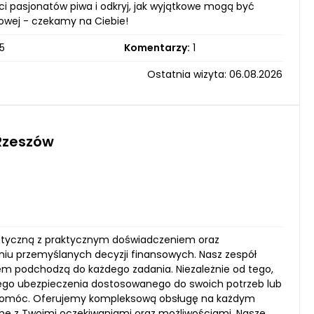
i pasjonatów piwa i odkryj, jak wyjątkowe mogą być
owej - czekamy na Ciebie!
5
Komentarzy:
1
Ostatnia wizyta: 06.08.2026
Rzeszów
retyczną z praktycznym doświadczeniem oraz
iu przemyślanych decyzji finansowych. Nasz zespół
niem podchodzą do każdego zadania. Niezależnie od tego,
zego ubezpieczenia dostosowanego do swoich potrzeb lub
Ci pomóc. Oferujemy kompleksową obsługę na każdym
ne z Twoimi oczekiwaniami oraz możliwościami. Nasze