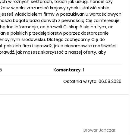
h w różnych sektorach, takich jak usługi, handel czy
z w pełni zrozumieć krajowy rynek i ułatwić sobie
 jesteś właścicielem firmy w poszukiwaniu wartościowych
nasza bogata baza danych z pewnością Cię zainteresuje.
ezbędne informacje, co pozwoli Ci skupić się na tym, co
anie polskich przedsiębiorstw poprzez dostarczanie
urencyjnym środowisku. Dlatego zachęcamy Cię do
t polskich firm i sprawdź, jakie niesamowite możliwości
sprawdź, jak możesz skorzystać z naszej oferty, aby
5
Komentarzy:
1
Ostatnia wizyta: 06.08.2026
Browar Janczar