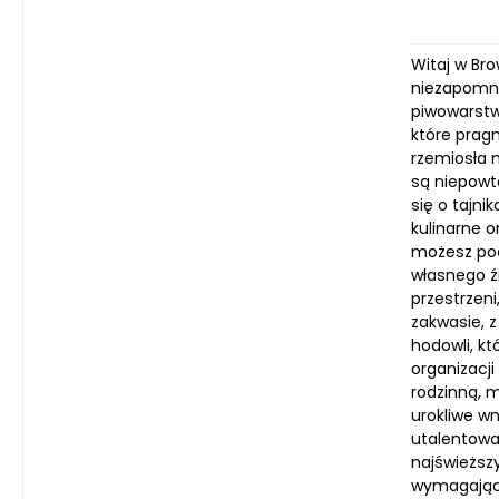
Witaj w Br
niezapomni
piwowarstw
które pragn
rzemiosła 
są niepowt
się o tajni
kulinarne 
możesz pod
własnego ź
przestrzen
zakwasie, 
hodowli, k
organizacji
rodzinną, 
urokliwe w
utalentowa
najświeższ
wymagające 