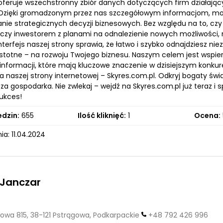
oferuje wszechstronny zbiór danych dotyczących firm działającyc
 Dzięki gromadzonym przez nas szczegółowym informacjom, możes
ie strategicznych decyzji biznesowych. Bez względu na to, czy
 czy inwestorem z planami na odnalezienie nowych możliwości, 
interfejs naszej strony sprawia, że łatwo i szybko odnajdziesz ni
stotne – na rozwoju Twojego biznesu. Naszym celem jest wspier
 informacji, które mają kluczowe znaczenie w dzisiejszym konk
 naszej strony internetowej – Skyres.com.pl. Odkryj bogaty świa
za gospodarka. Nie zwlekaj – wejdź na Skyres.com.pl już teraz i 
ukces!
edzin:
655
Ilość kliknięć:
1
Ocena:
a: 11.04.2024
 Janczar
owa 815, 38-121 Pstrągowa, Podkarpackie
+48 792 426 996