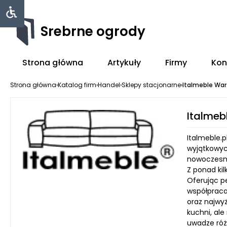
Srebrne ogrody
Strona główna
Artykuły
Firmy
Kon
Strona główna
›
Katalog firm
›
Handel
›
Sklepy stacjonarne
›
Italmeble Wa
Italme
Italmeble.p
wyjątkowyc
nowoczesny
Z ponad ki
Oferując p
współpraca
oraz najwyż
kuchni, ale
uwadze róż