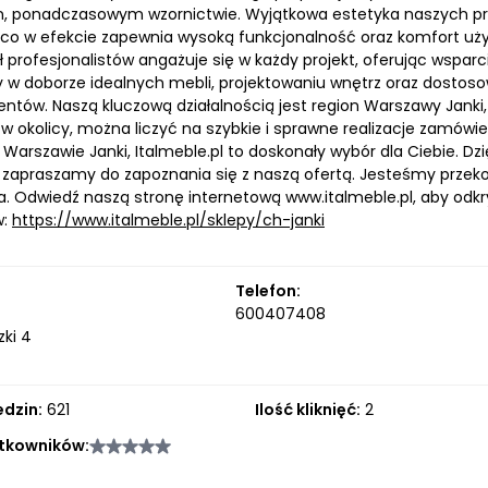
, ponadczasowym wzornictwie. Wyjątkowa estetyka naszych pro
, co w efekcie zapewnia wysoką funkcjonalność oraz komfort uży
ł profesjonalistów angażuje się w każdy projekt, oferując wspa
 doborze idealnych mebli, projektowaniu wnętrz oraz dostoso
ientów. Naszą kluczową działalnością jest region Warszawy Jank
w okolicy, można liczyć na szybkie i sprawne realizacje zamówie
 Warszawie Janki, Italmeble.pl to doskonały wybór dla Ciebie. Dz
 zapraszamy do zapoznania się z naszą ofertą. Jesteśmy przeko
a. Odwiedź naszą stronę internetową www.italmeble.pl, aby odk
w:
https://www.italmeble.pl/sklepy/ch-janki
Telefon:
600407408
zki 4
edzin:
621
Ilość kliknięć:
2
tkowników: