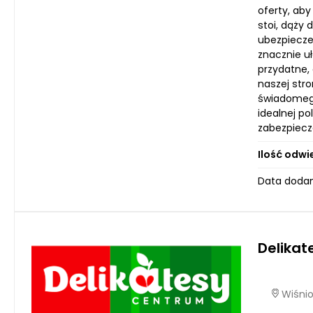
oferty, ab
stoi, dąży 
ubezpiecze
znacznie uł
przydatne,
naszej str
świadomego
idealnej p
zabezpiecz
Ilość odwi
Data dodan
Delika
Wiśnio