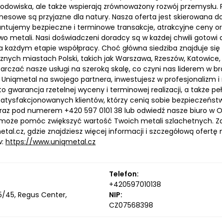
rodowiska, ale także wspierają zrównoważony rozwój przemysłu
nesowe są przyjazne dla natury. Nasza oferta jest skierowana d
ntujemy bezpieczne i terminowe transakcje, atrakcyjne ceny ora
wo metali. Nasi doświadczeni doradcy są w każdej chwili gotowi
a każdym etapie współpracy. Choć główna siedziba znajduje się
znych miastach Polski, takich jak Warszawa, Rzeszów, Katowice, 
arczać nasze usługi na szeroką skalę, co czyni nas liderem w b
 Uniqmetal na swojego partnera, inwestujesz w profesjonalizm i
o gwarancja rzetelnej wyceny i terminowej realizacji, a także p
atysfakcjonowanych klientów, którzy cenią sobie bezpieczeństwo
raz pod numerem +420 597 0101 38 lub odwiedź nasze biuro w Ostra
może pomóc zwiększyć wartość Twoich metali szlachetnych. Z
al.cz, gdzie znajdziesz więcej informacji i szczegółową ofertę 
w:
https://www.uniqmetal.cz
Telefon:
+420597010138
05/45, Regus Center,
NIP:
CZ07568398