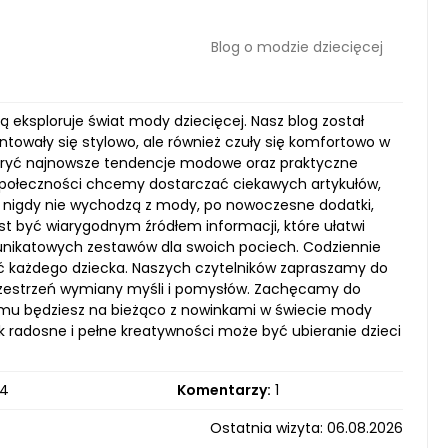
Blog o modzie dziecięcej
ą eksploruje świat mody dziecięcej. Nasz blog został
entowały się stylowo, ale również czuły się komfortowo w
odkryć najnowsze tendencje modowe oraz praktyczne
społeczności chcemy dostarczać ciekawych artykułów,
e nigdy nie wychodzą z mody, po nowoczesne dodatki,
st być wiarygodnym źródłem informacji, które ułatwi
nikatowych zestawów dla swoich pociech. Codziennie
ość każdego dziecka. Naszych czytelników zapraszamy do
przestrzeń wymiany myśli i pomysłów. Zachęcamy do
zemu będziesz na bieżąco z nowinkami w świecie mody
 jak radosne i pełne kreatywności może być ubieranie dzieci
4
Komentarzy:
1
Ostatnia wizyta: 06.08.2026