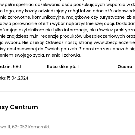
y w pełni spełniać oczekiwania osób poszukujących wsparcia w dz
do tego, aby każdy odwiedzający mógł łatwo odnaleźć odpowiedni
nia zdrowotne, komunikacyjne, majątkowe czy turystyczne, zbi
atwia porównanie ofert i wybór najkorzystniejszej opcji. Dokłada
 oferując czytelnikom nie tylko informacje, ale również praktyc
onie znajdziesz m.in. recenzje produktów ubezpieczeniowych oraz
 wyboru. Nie czekaj! Odwiedź naszą stronę www.Ubezpieczenie.Rz
olisy dostosowanej do Twoich potrzeb. Z nami możesz poczuć si
eniem swojego życia, mienia i zdrowia.
edzin:
680
Ilość kliknięć:
1
Ocena:
ia: 15.04.2024
tesy Centrum
wa 11, 62-052 Komorniki,