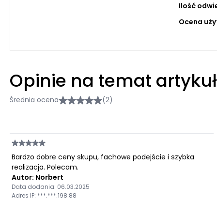
Ilość odwi
Ocena uży
Opinie na temat artyku
Średnia ocena
(2)
Bardzo dobre ceny skupu, fachowe podejście i szybka
realizacja. Polecam.
Autor: Norbert
Data dodania: 06.03.2025
Adres IP: ***.***.198.88