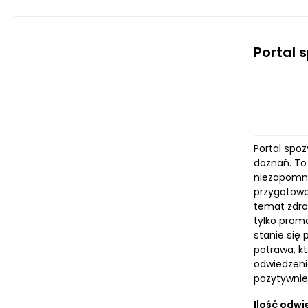
Portal 
Portal spoz
doznań. To
niezapomni
przygotowan
temat zdro
tylko prom
stanie się
potrawa, k
odwiedzenia
pozytywnie
Ilość odwi