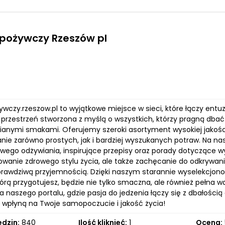
spożywczy Rzeszów pl
ywczy.rzeszow.pl to wyjątkowe miejsce w sieci, które łączy entu
 przestrzeń stworzona z myślą o wszystkich, którzy pragną dbać 
anymi smakami. Oferujemy szeroki asortyment wysokiej jakośc
ie zarówno prostych, jak i bardziej wyszukanych potraw. Na nas
wego odżywiania, inspirujące przepisy oraz porady dotyczące w
owanie zdrowego stylu życia, ale także zachęcanie do odkrywani
 prawdziwą przyjemnością. Dzięki naszym starannie wyselekcj
tórą przygotujesz, będzie nie tylko smaczna, ale również pełna
 naszego portalu, gdzie pasja do jedzenia łączy się z dbałością
 wpłyną na Twoje samopoczucie i jakość życia!
edzin:
840
Ilość kliknięć:
1
Ocena: