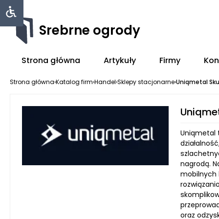
Srebrne ogrody
Strona główna
Artykuły
Firmy
Kon
Strona główna
›
Katalog firm
›
Handel
›
Sklepy stacjonarne
›
Uniqmetal Sk
Uniqmet
Uniqmetal t
działalnoś
szlachetnyc
nagrodą. N
mobilnych l
rozwiązani
skomplikow
przeprowad
oraz odzysk