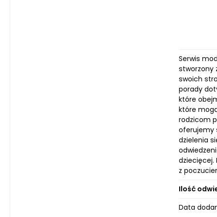
Serwis moda
stworzony z
swoich str
porady dot
które obej
które mogą
rodzicom p
oferujemy 
dzielenia 
odwiedzeni
dziecięcej.
z poczucie
Ilość odwi
Data dodani