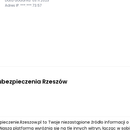
Data dodania: 03.11.2023
Adres IP: ***.***.73.57
ubezpieczenia Rzeszów
zpieczenie.Rzeszow.pl to Twoje niezastąpione źródło informacji
Nasza platforma wyróżnia się na tle innych witryn, łącząc w so