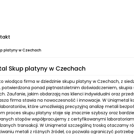
takt
up platyny w Czechach
al Skup platyny w Czechach
o wiodąca firma w dziedzinie skupu platyny w Czechach, z siedzi
ć, potwierdzona ponad piętnastoletnim doświadczeniem, skupia 
h. Zaufanie, jakim obdarzają nas klienci indywidualni oraz przeds
asza firma stawia na nowoczesność i innowacje. W Uniqmetal 
aboratoriów, które umożliwiają precyzyjną analizę metali bezpo
om proces skupu platyny staje się znacznie szybszy oraz bardzi
anych stopów współpracujemy z certyfikowanymi laboratoriami
zanych transakcji. W Uniqmetal szczególną troską otaczamy ró
iwaniu metali z różnych źródeł, co pozwala ograniczyć potrzebę