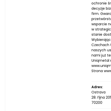
ochronie ś
decyzje biz
firm. Gwara
przetwórst
wsparcie n
w strategic
stanie dost
Wybierając
Czechach t
naszych us
nami już te
Uniqmetal 
www.uniqmet
Strona ww
Adres:
Ostrava
28. října 2
70200