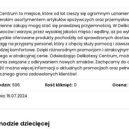
 Centrum to miejsce, które od lat cieszy się ogromnym uznaniem
szerokim asortymentem artykułów spożywczych oraz przemysłow
ienne zakupy mogą stać się prawdziwą przyjemnością. W Delika
oców i warzyw, przez wysokiej jakości mięso i wędliny, aż po wy
zystkie oferowane produkty pochodziły od sprawdzonych dostawc
gę na przyjazny personel, który z chęcią służy pomocą i zawsze
rdziej komfortowe. Dzięki różnorodnym promocjom i atrakcyjnym 
ego w atrakcyjnej cenie. Odwiedzając Delikatesy Centrum, można
nia związane z odkrywaniem nowych smaków. Zachęcamy do od
źć można więcej informacji o aktualnych promocjach oraz pełnej
licznego grona zadowolonych klientów!
edzin:
596
Ilość kliknięć:
0
Ocena:
ia: 16.07.2024
modzie dziecięcej