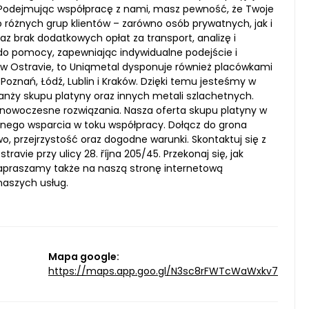
. Podejmując współpracę z nami, masz pewność, że Twoje
o różnych grup klientów – zarówno osób prywatnych, jak i
z brak dodatkowych opłat za transport, analizę i
 do pomocy, zapewniając indywidualne podejście i
 w Ostravie, to Uniqmetal dysponuje również placówkami
Poznań, Łódź, Lublin i Kraków. Dzięki temu jesteśmy w
ranży skupu platyny oraz innych metali szlachetnych.
 nowoczesne rozwiązania. Nasza oferta skupu platyny w
ełnego wsparcia w toku współpracy. Dołącz do grona
, przejrzystość oraz dogodne warunki. Skontaktuj się z
vie przy ulicy 28. října 205/45. Przekonaj się, jak
apraszamy także na naszą stronę internetową
naszych usług.
Mapa google:
https://maps.app.goo.gl/N3sc8rFWTcWaWxkv7