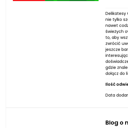
Delikatesy
nie tylko 
nawet codz
świeżych ow
to, aby ws
zwrócić uwa
jeszcze ba
interesując
doświadcze
gdzie znale
dołącz do 
Ilość odwi
Data dodan
Blog o 