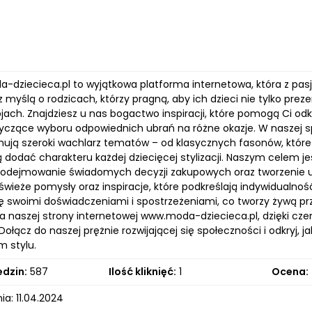
-dziecieca.pl to wyjątkowa platforma internetowa, która z pasj
 myślą o rodzicach, którzy pragną, aby ich dzieci nie tylko prez
ojach. Znajdziesz u nas bogactwo inspiracji, które pomogą Ci 
yczące wyboru odpowiednich ubrań na różne okazje. W naszej 
mują szeroki wachlarz tematów – od klasycznych fasonów, któr
 dodać charakteru każdej dziecięcej stylizacji. Naszym celem je
odejmowanie świadomych decyzji zakupowych oraz tworzenie u
świeże pomysły oraz inspiracje, które podkreślają indywidualn
się swoimi doświadczeniami i spostrzeżeniami, co tworzy żywą 
a naszej strony internetowej www.moda-dziecieca.pl, dzięki c
 Dołącz do naszej prężnie rozwijającej się społeczności i odkryj,
m stylu.
edzin:
587
Ilość kliknięć:
1
Ocena:
a: 11.04.2024