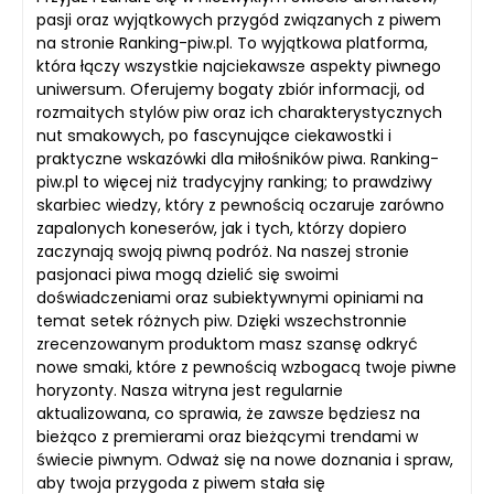
pasji oraz wyjątkowych przygód związanych z piwem
na stronie Ranking-piw.pl. To wyjątkowa platforma,
która łączy wszystkie najciekawsze aspekty piwnego
uniwersum. Oferujemy bogaty zbiór informacji, od
rozmaitych stylów piw oraz ich charakterystycznych
nut smakowych, po fascynujące ciekawostki i
praktyczne wskazówki dla miłośników piwa. Ranking-
piw.pl to więcej niż tradycyjny ranking; to prawdziwy
skarbiec wiedzy, który z pewnością oczaruje zarówno
zapalonych koneserów, jak i tych, którzy dopiero
zaczynają swoją piwną podróż. Na naszej stronie
pasjonaci piwa mogą dzielić się swoimi
doświadczeniami oraz subiektywnymi opiniami na
temat setek różnych piw. Dzięki wszechstronnie
zrecenzowanym produktom masz szansę odkryć
nowe smaki, które z pewnością wzbogacą twoje piwne
horyzonty. Nasza witryna jest regularnie
aktualizowana, co sprawia, że zawsze będziesz na
bieżąco z premierami oraz bieżącymi trendami w
świecie piwnym. Odważ się na nowe doznania i spraw,
aby twoja przygoda z piwem stała się