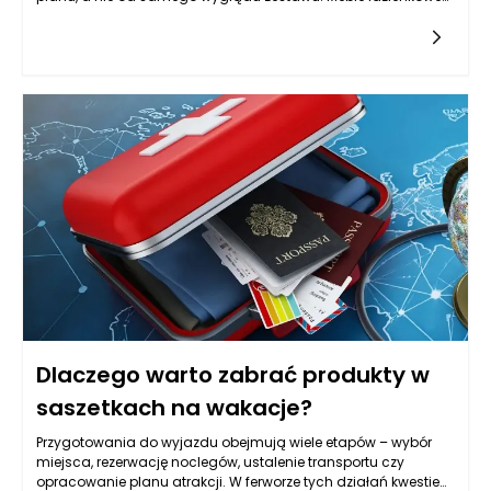
mogą wizualnie uporządkować wnętrze, ale tylko wtedy, gdy
są dopasowane do układu instalacji, sposobu otwierania
drzwi, strefy prysznica lub wanny oraz codziennych nawyków
domowników. Zanim wybierzesz konkretną szafkę czy słupek,
warto sprawdzić, gdzie faktycznie możesz stanąć, jak szeroko
otwiera się kabina, czy przy umywalce jest miejsce na
wygodne schylenie się i czy przejście nie będzie blokowane
przez wystające fronty. W tej skali nawet kilka centymetrów
różnicy w głębokości potrafi zmienić komfort użytkowania.
Meble łazienkowe powinny też rozwiązywać typowy problem
małej przestrzeni, czyli „nadmiar drobiazgów na wierzchu”. Im
lepiej zaprojektowane przechowywanie, tym mniej rzeczy stoi
na blacie, a łazienka wygląda na większą, czystszą i
spokojniejszą w odbiorze. W zamkniętych przestrzeniach
najlepiej sprawdzają się rozwiązania lekkie wizualnie, z
prostymi liniami, ale też praktyczne: łatwe do mycia, odporne
na wilgoć i takie, które pozwalają zachować porządek bez
codziennego przekładania wszystkiego z miejsca na miejsce.
Dlaczego warto zabrać produkty w
saszetkach na wakacje?
Przygotowania do wyjazdu obejmują wiele etapów – wybór
miejsca, rezerwację noclegów, ustalenie transportu czy
opracowanie planu atrakcji. W ferworze tych działań kwestie