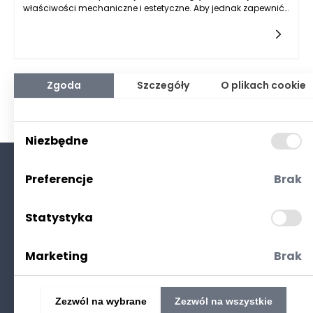
właściwości mechaniczne i estetyczne. Aby jednak zapewnić
jego wysoką jakość i bezpieczeństwo użytkowania, konieczna
jest szczegółowa kontrola jego parametrów. Metody badań
nieniszczących, stosowane w tej kontroli, pozwalają na ocenę
stanu drewna bez jego uszkadzania, co jest niezwykle istotne,
zwłaszcza w przypadku elementów konstrukcyjnych. Dzięki
tym metodom producent drewna klejonego może zapewnić,
Zgoda
Szczegóły
O plikach cookie
że jego produkty spełniają wszelkie normy i wymagania.
Wśród najpopularniejszych metod badań nieniszczących
można wymienić ultradźwięki, metodę rezystywności,
termografię oraz badania akustyczne.
Niezbędne
Preferencje
Brak
O nas
Kontakt
Statystyka
Polityka prywatności
(RODO. Cookies)
Marketing
Brak
Zezwól na wybrane
Zezwól na wszystkie