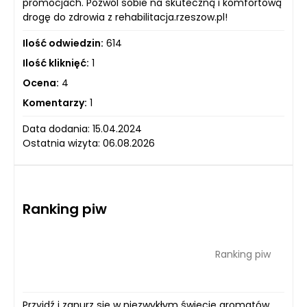
promocjach. Pozwól sobie na skuteczną i komfortową
drogę do zdrowia z rehabilitacja.rzeszow.pl!
Ilość odwiedzin:
614
Ilość kliknięć:
1
Ocena:
4
Komentarzy:
1
Data dodania: 15.04.2024
Ostatnia wizyta: 06.08.2026
Ranking piw
Ranking piw
Przyjdź i zanurz się w niezwykłym świecie aromatów,