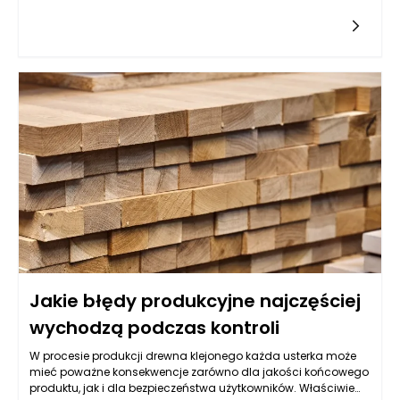
dotyczące zdrowia często schodzą na drugi plan, choć to
właśnie one mogą zadecydować o przebiegu wypoczynku.
Zapomniany drobiazg, niewłaściwe przygotowanie lub brak
dostępu do odpowiednich produktów w decydującym
momencie potrafią skutecznie zakłócić nawet najlepiej
zorganizowane wakacje. Produkty w saszetkach pozwalają
zmniejszyć ryzyko takich sytuacji, oferując wygodny i logiczny
sposób zarządzania akcesoriami zdrowotnymi oraz
produktami pielęgnacyjnymi. Dzięki nim można zadbać nie
tylko o bezpieczeństwo własne i bliskich, ale także o komfort
psychiczny, który jest podstawą udanego wypoczynku. To
rozwiązanie wpisuje się w nowoczesne podejście do
podróżowania – świadome, minimalistyczne i oparte na
funkcjonalności.
Jakie błędy produkcyjne najczęściej
wychodzą podczas kontroli
W procesie produkcji drewna klejonego każda usterka może
mieć poważne konsekwencje zarówno dla jakości końcowego
produktu, jak i dla bezpieczeństwa użytkowników. Właściwie