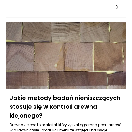
zaplanowana kontrola jakości jest kluczowym elementem,
który pozwala na identyfikację potencjalnych błędów na
wczesnym etapie. Do najczęstszych błędów produkcyjnych,
które są wykrywane podczas takich kontroli, należy zaliczyć
niedokładności w pomiarach, co często prowadzi do
nieprawidłowego sklejenia elementów, a tym samym do
osłabienia struktury całej konstrukcji. Niewłaściwe
przygotowanie materiałów, niewłaściwe cięcia oraz błędne
dopasowanie wymiarów mogą skutkować niewłaściwym
ułożeniem elementów. Takie błędy stają się jednym z
największych problemów, z którymi muszą zmierzyć się
producenci.
Jakie metody badań nieniszczących
stosuje się w kontroli drewna
klejonego?
Drewno klejone to materiał, który zyskał ogromną popularność
w budownictwie i produkcji mebli ze względu na swoje