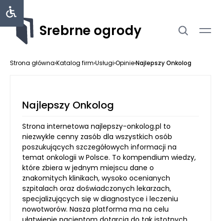
Srebrne ogrody
Strona główna
›
Katalog firm
›
Usługi
›
Opinie
›
Najlepszy Onkolog
Najlepszy Onkolog
Strona internetowa najlepszy-onkolog.pl to
niezwykle cenny zasób dla wszystkich osób
poszukujących szczegółowych informacji na
temat onkologii w Polsce. To kompendium wiedzy,
które zbiera w jednym miejscu dane o
znakomitych klinikach, wysoko ocenianych
szpitalach oraz doświadczonych lekarzach,
specjalizujących się w diagnostyce i leczeniu
nowotworów. Nasza platforma ma na celu
ułatwienie pacjentom dotarcia do tak istotnych