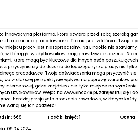
l to innowacyjna platforma, która otwiera przed Tobą szeroką g
mi firmami oraz pracodawcami. To miejsce, w którym Twoje opini
w miejscu pracy jest niezaprzeczalny. Na Binookle nie stawiamy
ć, w której głosy użytkowników mają prawdziwe znaczenie. Na na
niami, które mogą być kluczowe dla innych osób poszukujących 
z, przyczynia się do dążenia do lepszego rynku pracy, nie tylko 
alnego pracodawcę. Twoje doświadczenia mogą przyczynić się do 
ia, co w dłuższej perspektywie wpływa na poprawę warunków pr
ny internetowej, gdzie znajdziesz nie tylko miejsce na wyrażeni
nnych użytkowników. Wejdź na www.Binookle.pl, zarejestruj się i
psze, bardziej przejrzyste otoczenie zawodowe, w którym każd
ie wahaj się ich podzielić!
edzin:
668
Ilość kliknięć:
1
Ocena:
ia: 09.04.2024