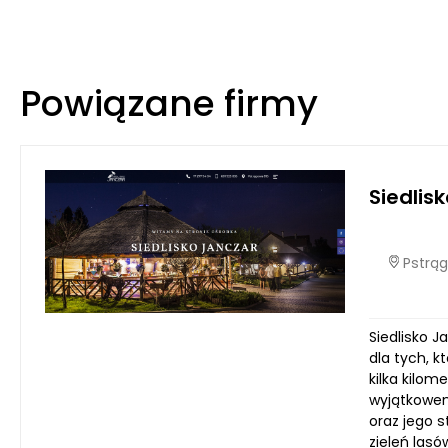
Powiązane firmy
Siedlis
Pstrąg
Siedlisko 
dla tych, k
kilka kilom
wyjątkowem
oraz jego 
zieleń las