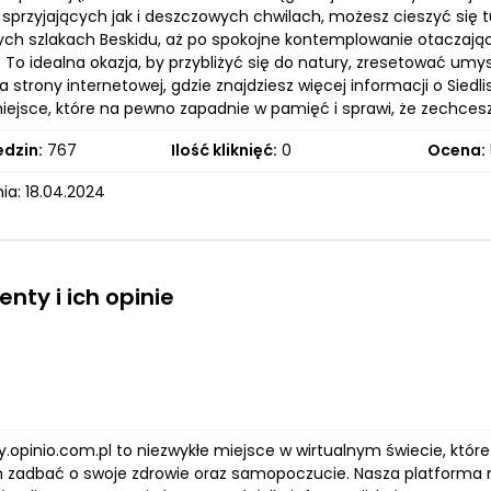
sprzyjających jak i deszczowych chwilach, możesz cieszyć się 
ch szlakach Beskidu, aż po spokojne kontemplowanie otaczające
. To idealna okazja, by przybliżyć się do natury, zresetować um
 strony internetowej, gdzie znajdziesz więcej informacji o Siedl
iejsce, które na pewno zapadnie w pamięć i sprawi, że zechcesz 
edzin:
767
Ilość kliknięć:
0
Ocena:
ia: 18.04.2024
nty i ich opinie
.opinio.com.pl to niezwykłe miejsce w wirtualnym świecie, któ
zadbać o swoje zdrowie oraz samopoczucie. Nasza platforma ni