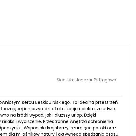
Siedlisko Janczar Pstrągowa
owniczym sercu Beskidu Niskiego. To idealna przestrzeń
aczającej ich przyrodzie. Lokalizacja obiektu, zaledwie
no na krótki wypad, jak i dłuższy urlop. Dzięki
elaks i wyciszenie. Przestronne wnętrza schronienia
dpoczynku. Wspaniałe krajobrazy, szumiące potoki oraz
scem dla miłośników natury i aktywnego spędzania czasu.