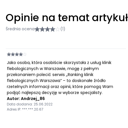
Opinie na temat artyku
Średnia ocena
(1)
Jako osoba, która osobiście skorzystała z usług klinik
flebologicznych w Warszawie, mogę z pełnym
przekonaniem polecić serwis „Ranking klinik
flebologicznych Warszawa” – to doskonałe źródło
rzetelnych informacji oraz opinii, które pomogą Wam
podjąć najlepszą decyzję w wyborze specjalisty.
Autor: Andrzej_86
Data dodania: 25.06.2022
Adres IP: ***.***.20.67