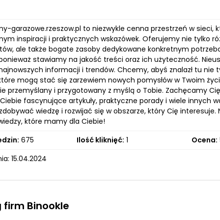
my-garazowe.rzeszow.pl to niezwykle cenna przestrzeń w sieci, k
nym inspiracji i praktycznych wskazówek. Oferujemy nie tylko r
tów, ale także bogate zasoby dedykowane konkretnym potrzebo
, ponieważ stawiamy na jakość treści oraz ich użyteczność. Nieu
ajnowszych informacji i trendów. Chcemy, abyś znalazł tu nie ty
, które mogą stać się zarzewiem nowych pomysłów w Twoim życiu
nie przemyślany i przygotowany z myślą o Tobie. Zachęcamy Cię 
 Ciebie fascynujące artykuły, praktyczne porady i wiele innych
zdobywać wiedzę i rozwijać się w obszarze, który Cię interesuje. 
iedzy, które mamy dla Ciebie!
edzin:
675
Ilość kliknięć:
1
Ocena:
ia: 15.04.2024
 firm Binookle