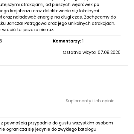
tutejszymi atrakcjami, od pieszych wędrówek po
go krajobrazu oraz delektowanie się lokalnymi
ysł oraz naładować energię na długi czas. Zachęcamy do
isku Janczar Pstrągowa oraz jego unikalnych atrakcjach.
wrócić tu jeszcze nie raz.
5
Komentarzy:
1
Ostatnia wizyta: 07.08.2026
Suplementy i ich opinie
re z pewnością przypadnie do gustu wszystkim osobom
e ogranicza się jedynie do zwykłego katalogu