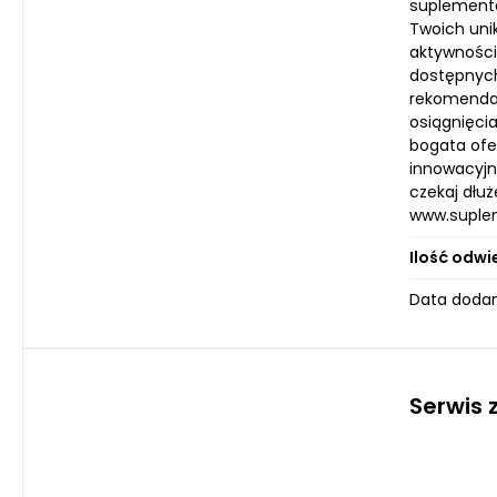
suplementó
Twoich uni
aktywności
dostępnych
rekomendac
osiągnięcia
bogata ofer
innowacyjn
czekaj dłuż
www.suplem
Ilość odwi
Data dodan
Serwis