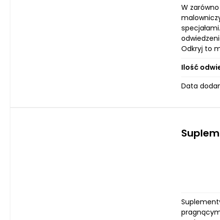
W zarówno 
malowniczy
specjałami
odwiedzenia
Odkryj to m
Ilość odwi
Data dodan
Supleme
Suplementy
pragnącym 