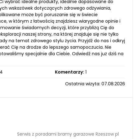
Ci wybrać idealne produkty, idealnie dopasowane do
nnych wskazówek dotyczących zdrowego odżywiania,
plikowane może być poruszanie się w świecie
e, w którym z łatwością znajdziesz wiarygodne opinie i
mowanie świadomych decyzji, które przybliżą Cię do
oracji naszej strony, na której znajduje się nie tylko
ady na temat zdrowego stylu życia. Przyjdź do nas i odkryj
pierać Cię na drodze do lepszego samopoczucia. Nie
gotowaliśmy specjalnie dla Ciebie. Odwiedź nas już dziś na
4
Komentarzy:
1
Ostatnia wizyta: 07.08.2026
Serwis z poradami bramy garazowe Rzeszow pl