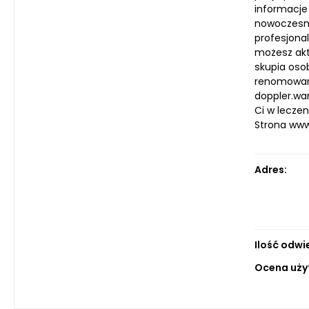
informacje
nowoczesny
profesjonal
możesz akt
skupia osob
renomowanyc
doppler.war
Ci w lecze
Strona ww
Adres:
Ilość odwi
Ocena uży