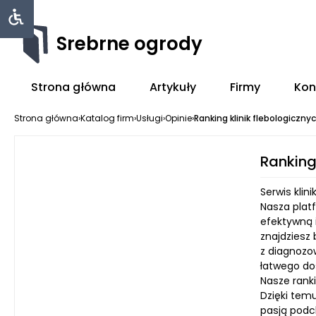
Srebrne ogrody
Strona główna
Artykuły
Firmy
Kon
Strona główna
›
Katalog firm
›
Usługi
›
Opinie
›
Ranking klinik flebologiczn
Ranking
Serwis klin
Nasza plat
efektywną i
znajdziesz 
z diagnozo
łatwego do
Nasze ranki
Dzięki tem
pasją podc