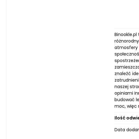
Binookle.p
różnorodny
atmosfery 
społecznoś
spostrzeże
zamieszczas
znaleźć ide
zatrudnien
naszej stro
opiniami i
budować le
moc, więc n
Ilość odwi
Data dodan