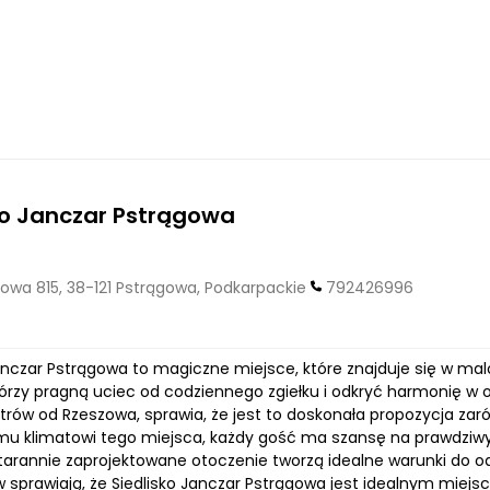
ko Janczar Pstrągowa
owa 815, 38-121 Pstrągowa, Podkarpackie
792426996
Janczar Pstrągowa to magiczne miejsce, które znajduje się w mal
tórzy pragną uciec od codziennego zgiełku i odkryć harmonię w ot
etrów od Rzeszowa, sprawia, że jest to doskonała propozycja zarów
u klimatowi tego miejsca, każdy gość ma szansę na prawdziwy r
starannie zaprojektowane otoczenie tworzą idealne warunki do o
ów sprawiają, że Siedlisko Janczar Pstrągowa jest idealnym miej