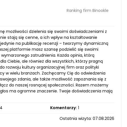
Ranking firm Binookle
amę możliwości dzielenia się swoimi doświadczeniami z
e stają się cenne, a ich wpływ na kształtowanie
 jedynie na publikację recenzji – tworzymy dynamiczną
szej platformie masz szansę podzielić się swoimi
wymarzonego zatrudnienia. Każda opinia, którą
dla Ciebie, ale również dla wszystkich, którzy pragną
rozwoju kultury organizacyjnej firm oraz polityki
acy w wielu branżach. Zachęcamy Cię do odwiedzenia
e swojego zdania, ale także możliwość zapoznania się z
 dołącz do naszej rosnącej społeczności. Razem możemy
y głos ma ogromne znaczenie. Twoje doświadczenia mają
4
Komentarzy:
1
Ostatnia wizyta: 07.08.2026