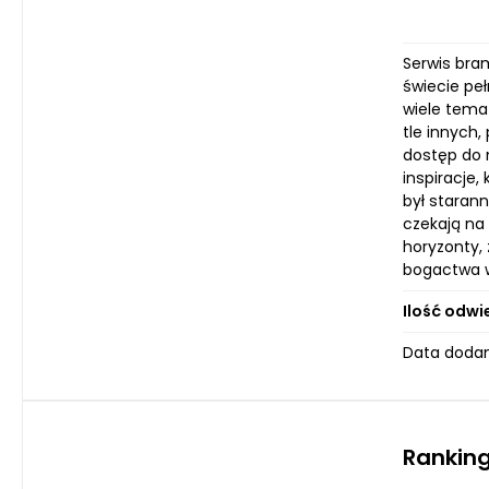
Serwis bra
świecie peł
wiele tema
tle innych
dostęp do n
inspiracje
był staran
czekają na
horyzonty, 
bogactwa w
Ilość odwi
Data dodan
Ranking