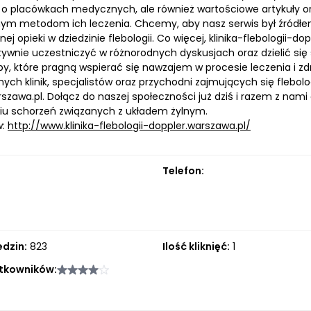
 o placówkach medycznych, ale również wartościowe artykuły or
m metodom ich leczenia. Chcemy, aby nasz serwis był źródłem
nej opieki w dziedzinie flebologii. Co więcej, klinika-flebologii-d
ywnie uczestniczyć w różnorodnych dyskusjach oraz dzielić się
y, które pragną wspierać się nawzajem w procesie leczenia i zdro
h klinik, specjalistów oraz przychodni zajmujących się flebolog
szawa.pl. Dołącz do naszej społeczności już dziś i razem z nam
niu schorzeń związanych z układem żylnym.
w:
http://www.klinika-flebologii-doppler.warszawa.pl/
Telefon:
edzin:
823
Ilość kliknięć:
1
tkowników: