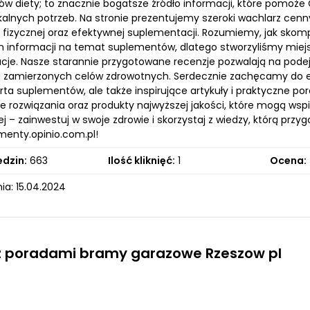
w diety; to znacznie bogatsze źródło informacji, które pomoże 
kalnych potrzeb. Na stronie prezentujemy szeroki wachlarz ce
 fizycznej oraz efektywnej suplementacji. Rozumiemy, jak skom
 informacji na temat suplementów, dlatego stworzyliśmy miejsc
je. Nasze starannie przygotowane recenzje pozwalają na podej
 zamierzonych celów zdrowotnych. Serdecznie zachęcamy do ekspl
ta suplementów, ale także inspirujące artykuły i praktyczne por
e rozwiązania oraz produkty najwyższej jakości, które mogą ws
ej – zainwestuj w swoje zdrowie i skorzystaj z wiedzy, którą przy
enty.opinio.com.pl!
edzin:
663
Ilość kliknięć:
1
Ocena:
ia: 15.04.2024
 z poradami bramy garazowe Rzeszow pl