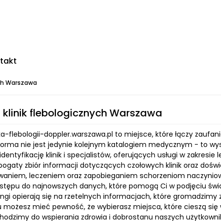
takt
ych Warszawa
 klinik flebologicznych Warszawa
ika-flebologii-doppler.warszawa.pl to miejsce, które łączy zaufa
forma nie jest jedynie kolejnym katalogiem medycznym - to wys
dentyfikację klinik i specjalistów, oferujących usługi w zakresi
bogaty zbiór informacji dotyczących czołowych klinik oraz dośw
waniem, leczeniem oraz zapobieganiem schorzeniom naczyniow
stępu do najnowszych danych, które pomogą Ci w podjęciu świa
ngi opierają się na rzetelnych informacjach, które gromadzimy z 
u możesz mieć pewność, że wybierasz miejsca, które cieszą si
hodzimy do wspierania zdrowia i dobrostanu naszych użytkownik