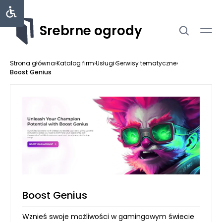
Srebrne ogrody
Strona główna
›
Katalog firm
›
Usługi
›
Serwisy tematyczne
›
Boost Genius
Boost Genius
Wznieś swoje możliwości w gamingowym świecie