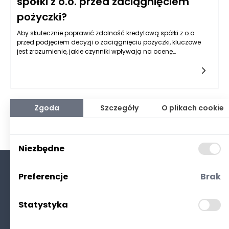
spółki z o.o. przed zaciągnięciem
pożyczki?
Aby skutecznie poprawić zdolność kredytową spółki z o.o.
przed podjęciem decyzji o zaciągnięciu pożyczki, kluczowe
jest zrozumienie, jakie czynniki wpływają na ocenę
wiarygodności kredytowej przedsiębiorstw. Zdolność
kredytowa, czyli zdolność do spłaty zobowiązań finansowych,
dla firm oznacza zaufanie instytucji finansowych, które patrzą
na wiele aspektów działalności. Oprócz analizy dochodów i
wydatków, zwraca się uwagę na historię kredytową,
strukturalne aspekty przedsiębiorstwa oraz jego sytuację
Zgoda
Szczegóły
O plikach cookie
finansową. Znajomość wymagań i kryteriów, jakimi kierują się
banki i inne instytucje przy podejmowaniu decyzji o
przyznaniu pożyczek, może znacząco podnieść szanse na
uzyskanie korzystnych warunków finansowych.
Niezbędne
Preferencje
Brak
O nas
Kontakt
Statystyka
Polityka prywatności
(RODO. Cookies)