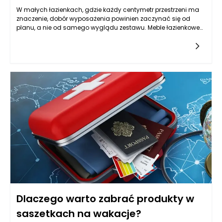
W małych łazienkach, gdzie każdy centymetr przestrzeni ma
znaczenie, dobór wyposażenia powinien zaczynać się od
planu, a nie od samego wyglądu zestawu. Meble łazienkowe
mogą wizualnie uporządkować wnętrze, ale tylko wtedy, gdy
są dopasowane do układu instalacji, sposobu otwierania
drzwi, strefy prysznica lub wanny oraz codziennych nawyków
domowników. Zanim wybierzesz konkretną szafkę czy słupek,
warto sprawdzić, gdzie faktycznie możesz stanąć, jak szeroko
otwiera się kabina, czy przy umywalce jest miejsce na
wygodne schylenie się i czy przejście nie będzie blokowane
przez wystające fronty. W tej skali nawet kilka centymetrów
różnicy w głębokości potrafi zmienić komfort użytkowania.
Meble łazienkowe powinny też rozwiązywać typowy problem
małej przestrzeni, czyli „nadmiar drobiazgów na wierzchu”. Im
lepiej zaprojektowane przechowywanie, tym mniej rzeczy stoi
na blacie, a łazienka wygląda na większą, czystszą i
spokojniejszą w odbiorze. W zamkniętych przestrzeniach
najlepiej sprawdzają się rozwiązania lekkie wizualnie, z
prostymi liniami, ale też praktyczne: łatwe do mycia, odporne
na wilgoć i takie, które pozwalają zachować porządek bez
codziennego przekładania wszystkiego z miejsca na miejsce.
Dlaczego warto zabrać produkty w
saszetkach na wakacje?