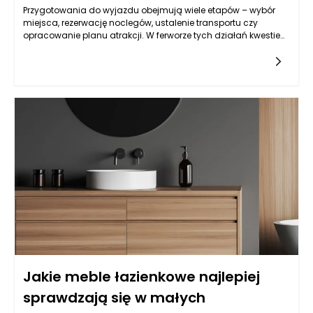
Przygotowania do wyjazdu obejmują wiele etapów – wybór
miejsca, rezerwację noclegów, ustalenie transportu czy
opracowanie planu atrakcji. W ferworze tych działań kwestie
dotyczące zdrowia często schodzą na drugi plan, choć to
właśnie one mogą zadecydować o przebiegu wypoczynku.
Zapomniany drobiazg, niewłaściwe przygotowanie lub brak
dostępu do odpowiednich produktów w decydującym
momencie potrafią skutecznie zakłócić nawet najlepiej
zorganizowane wakacje. Produkty w saszetkach pozwalają
zmniejszyć ryzyko takich sytuacji, oferując wygodny i logiczny
sposób zarządzania akcesoriami zdrowotnymi oraz
produktami pielęgnacyjnymi. Dzięki nim można zadbać nie
tylko o bezpieczeństwo własne i bliskich, ale także o komfort
psychiczny, który jest podstawą udanego wypoczynku. To
rozwiązanie wpisuje się w nowoczesne podejście do
podróżowania – świadome, minimalistyczne i oparte na
funkcjonalności.
Jakie meble łazienkowe najlepiej
sprawdzają się w małych