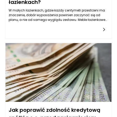
łazienkach?
W małych łazienkach, gdzie każdy centymetr przestrzeni ma
znaczenie, dobór wyposażenia powinien zaczynać się od
planu, a nie od samego wyglądu zestawu. Meble łazienkowe
mogą wizualnie uporządkować wnętrze, ale tylko wtedy, gdy
są dopasowane do układu instalacji, sposobu otwierania
drzwi, strefy prysznica lub wanny oraz codziennych nawyków
domowników. Zanim wybierzesz konkretną szafkę czy słupek,
warto sprawdzić, gdzie faktycznie możesz stanąć, jak szeroko
otwiera się kabina, czy przy umywalce jest miejsce na
wygodne schylenie się i czy przejście nie będzie blokowane
przez wystające fronty. W tej skali nawet kilka centymetrów
różnicy w głębokości potrafi zmienić komfort użytkowania.
Meble łazienkowe powinny też rozwiązywać typowy problem
małej przestrzeni, czyli „nadmiar drobiazgów na wierzchu”. Im
lepiej zaprojektowane przechowywanie, tym mniej rzeczy stoi
na blacie, a łazienka wygląda na większą, czystszą i
spokojniejszą w odbiorze. W zamkniętych przestrzeniach
najlepiej sprawdzają się rozwiązania lekkie wizualnie, z
prostymi liniami, ale też praktyczne: łatwe do mycia, odporne
na wilgoć i takie, które pozwalają zachować porządek bez
codziennego przekładania wszystkiego z miejsca na miejsce.
Jak poprawić zdolność kredytową