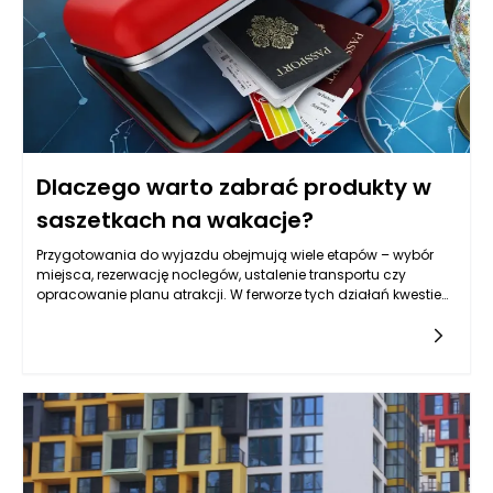
Meble łazienkowe powinny też rozwiązywać typowy problem
małej przestrzeni, czyli „nadmiar drobiazgów na wierzchu”. Im
lepiej zaprojektowane przechowywanie, tym mniej rzeczy stoi
na blacie, a łazienka wygląda na większą, czystszą i
spokojniejszą w odbiorze. W zamkniętych przestrzeniach
najlepiej sprawdzają się rozwiązania lekkie wizualnie, z
prostymi liniami, ale też praktyczne: łatwe do mycia, odporne
na wilgoć i takie, które pozwalają zachować porządek bez
codziennego przekładania wszystkiego z miejsca na miejsce.
Dlaczego warto zabrać produkty w
saszetkach na wakacje?
Przygotowania do wyjazdu obejmują wiele etapów – wybór
miejsca, rezerwację noclegów, ustalenie transportu czy
opracowanie planu atrakcji. W ferworze tych działań kwestie
dotyczące zdrowia często schodzą na drugi plan, choć to
właśnie one mogą zadecydować o przebiegu wypoczynku.
Zapomniany drobiazg, niewłaściwe przygotowanie lub brak
dostępu do odpowiednich produktów w decydującym
momencie potrafią skutecznie zakłócić nawet najlepiej
zorganizowane wakacje. Produkty w saszetkach pozwalają
zmniejszyć ryzyko takich sytuacji, oferując wygodny i logiczny
sposób zarządzania akcesoriami zdrowotnymi oraz
produktami pielęgnacyjnymi. Dzięki nim można zadbać nie
tylko o bezpieczeństwo własne i bliskich, ale także o komfort