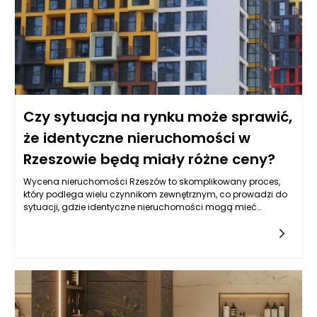
psychiczny, który jest podstawą udanego wypoczynku. To
rozwiązanie wpisuje się w nowoczesne podejście do
podróżowania – świadome, minimalistyczne i oparte na
funkcjonalności.
Czy sytuacja na rynku może sprawić,
że identyczne nieruchomości w
Rzeszowie będą miały różne ceny?
Wycena nieruchomości Rzeszów to skomplikowany proces,
który podlega wielu czynnikom zewnętrznym, co prowadzi do
sytuacji, gdzie identyczne nieruchomości mogą mieć
zróżnicowane ceny. Rzeszów, jako miasto o dynamicznym
rozwoju gospodarczym, przyciąga zarówno mieszkańców, jak
i inwestorów, co wpływa na rynek nieruchomości w tym
regionie. Każda nieruchomość, mimo że na pierwszy rzut oka
może wydawać się identyczna, jest rozpatrywana w
kontekście różnych aspektów, które mogą decydować o jej
finalnej wycenie.