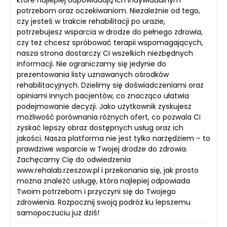
które najlepiej odpowiadają ich indywidualnym
potrzebom oraz oczekiwaniom. Niezależnie od tego,
czy jesteś w trakcie rehabilitacji po urazie,
potrzebujesz wsparcia w drodze do pełnego zdrowia,
czy też chcesz spróbować terapii wspomagających,
nasza strona dostarczy Ci wszelkich niezbędnych
informacji. Nie ograniczamy się jedynie do
prezentowania listy uznawanych ośrodków
rehabilitacyjnych. Dzielimy się doświadczeniami oraz
opiniami innych pacjentów, co znacząco ułatwia
podejmowanie decyzji. Jako użytkownik zyskujesz
możliwość porównania różnych ofert, co pozwala Ci
zyskać lepszy obraz dostępnych usług oraz ich
jakości. Nasza platforma nie jest tylko narzędziem – to
prawdziwe wsparcie w Twojej drodze do zdrowia.
Zachęcamy Cię do odwiedzenia
www.rehalab.rzeszow.pl i przekonania się, jak prosto
można znaleźć usługę, która najlepiej odpowiada
Twoim potrzebom i przyczyni się do Twojego
zdrowienia. Rozpocznij swoją podróż ku lepszemu
samopoczuciu już dziś!