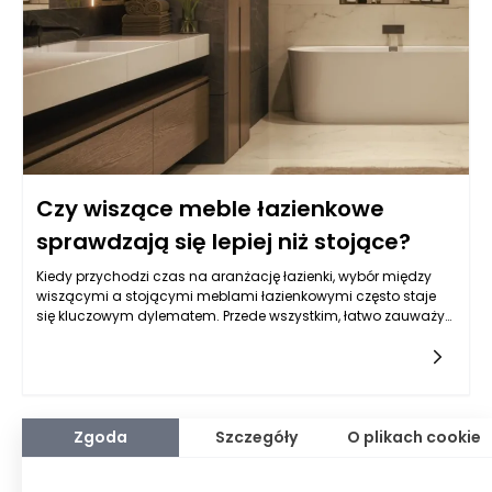
Czy wiszące meble łazienkowe
sprawdzają się lepiej niż stojące?
Kiedy przychodzi czas na aranżację łazienki, wybór między
wiszącymi a stojącymi meblami łazienkowymi często staje
się kluczowym dylematem. Przede wszystkim, łatwo zauważyć,
że każda z tych opcji niesie ze sobą różne korzyści oraz
ograniczenia. Wiszące meble łazienkowe zyskują na
popularności z różnych powodów, w tym zarówno z
praktycznych, jak i estetycznych. Ich zamontowanie na
ścianach może wpłynąć na ogólny wygląd i funkcjonalność
przestrzeni. Dzięki temu, że nie zajmują one podłogi,
Zgoda
Szczegóły
O plikach cookie
pozostawiają więcej miejsca na ziemi, co może uczynić
łazienkę bardziej przestronną, a także ułatwić sprzątanie.