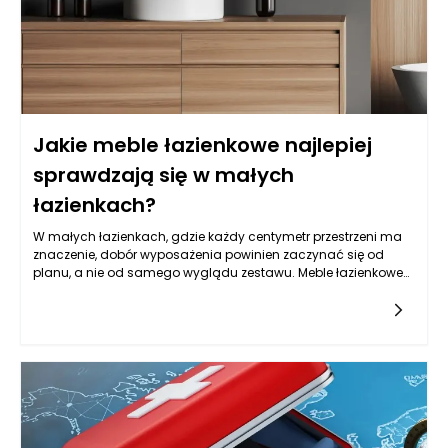
Jakie meble łazienkowe najlepiej
sprawdzają się w małych
łazienkach?
W małych łazienkach, gdzie każdy centymetr przestrzeni ma
znaczenie, dobór wyposażenia powinien zaczynać się od
planu, a nie od samego wyglądu zestawu. Meble łazienkowe
mogą wizualnie uporządkować wnętrze, ale tylko wtedy, gdy
są dopasowane do układu instalacji, sposobu otwierania
drzwi, strefy prysznica lub wanny oraz codziennych nawyków
domowników. Zanim wybierzesz konkretną szafkę czy słupek,
warto sprawdzić, gdzie faktycznie możesz stanąć, jak szeroko
otwiera się kabina, czy przy umywalce jest miejsce na
wygodne schylenie się i czy przejście nie będzie blokowane
przez wystające fronty. W tej skali nawet kilka centymetrów
różnicy w głębokości potrafi zmienić komfort użytkowania.