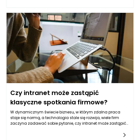
jedne z kluczowych elementów, które wpływają na
postrzeganą wartość. Czynsz, do którego są zobowiązani
najemcy, a także koszty związane z eksploatacją, takie jak
utrzymanie, media czy podatki, wpływają nie tylko na bieżące
przychody z nieruchomości, ale także na przyszłą rentowność
inwestycji.
Czy intranet może zastąpić
klasyczne spotkania firmowe?
W dynamicznym świecie biznesu, w którym zdalna praca
staje się normą, a technologia stale się rozwija, wiele firm
zaczyna zadawać sobie pytanie, czy intranet może zastąpić
klasyczne spotkania firmowe. W miarę jak pracownicy zyskują
większą niezależność w wyborze miejsca i czasu pracy,