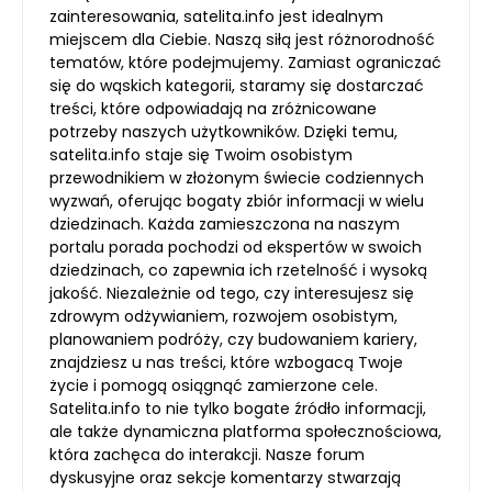
zainteresowania, satelita.info jest idealnym
miejscem dla Ciebie. Naszą siłą jest różnorodność
tematów, które podejmujemy. Zamiast ograniczać
się do wąskich kategorii, staramy się dostarczać
treści, które odpowiadają na zróżnicowane
potrzeby naszych użytkowników. Dzięki temu,
satelita.info staje się Twoim osobistym
przewodnikiem w złożonym świecie codziennych
wyzwań, oferując bogaty zbiór informacji w wielu
dziedzinach. Każda zamieszczona na naszym
portalu porada pochodzi od ekspertów w swoich
dziedzinach, co zapewnia ich rzetelność i wysoką
jakość. Niezależnie od tego, czy interesujesz się
zdrowym odżywianiem, rozwojem osobistym,
planowaniem podróży, czy budowaniem kariery,
znajdziesz u nas treści, które wzbogacą Twoje
życie i pomogą osiągnąć zamierzone cele.
Satelita.info to nie tylko bogate źródło informacji,
ale także dynamiczna platforma społecznościowa,
która zachęca do interakcji. Nasze forum
dyskusyjne oraz sekcje komentarzy stwarzają