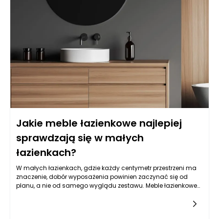
Jakie meble łazienkowe najlepiej
sprawdzają się w małych
łazienkach?
W małych łazienkach, gdzie każdy centymetr przestrzeni ma
znaczenie, dobór wyposażenia powinien zaczynać się od
planu, a nie od samego wyglądu zestawu. Meble łazienkowe
mogą wizualnie uporządkować wnętrze, ale tylko wtedy, gdy
są dopasowane do układu instalacji, sposobu otwierania
drzwi, strefy prysznica lub wanny oraz codziennych nawyków