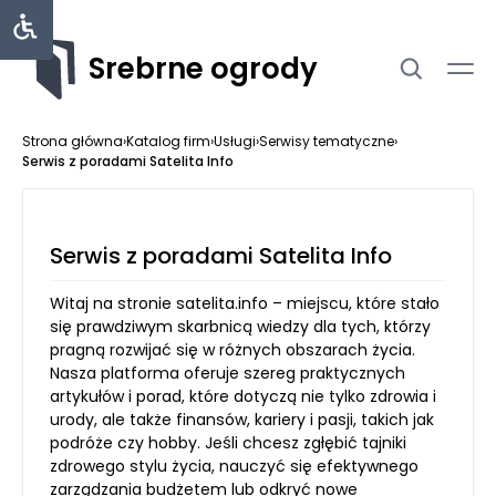
Srebrne ogrody
Strona główna
›
Katalog firm
›
Usługi
›
Serwisy tematyczne
›
Serwis z poradami Satelita Info
Serwis z poradami Satelita Info
Witaj na stronie satelita.info – miejscu, które stało
się prawdziwym skarbnicą wiedzy dla tych, którzy
pragną rozwijać się w różnych obszarach życia.
Nasza platforma oferuje szereg praktycznych
artykułów i porad, które dotyczą nie tylko zdrowia i
urody, ale także finansów, kariery i pasji, takich jak
podróże czy hobby. Jeśli chcesz zgłębić tajniki
zdrowego stylu życia, nauczyć się efektywnego
zarządzania budżetem lub odkryć nowe