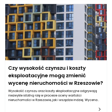
momencie potrafią skutecznie zakłócić nawet najlepiej
zorganizowane wakacje. Produkty w saszetkach pozwalają
zmniejszyć ryzyko takich sytuacji, oferując wygodny i logiczny
sposób zarządzania akcesoriami zdrowotnymi oraz
produktami pielęgnacyjnymi. Dzięki nim można zadbać nie
tylko o bezpieczeństwo własne i bliskich, ale także o komfort
psychiczny, który jest podstawą udanego wypoczynku. To
rozwiązanie wpisuje się w nowoczesne podejście do
podróżowania – świadome, minimalistyczne i oparte na
funkcjonalności.
Czy wysokość czynszu i koszty
eksploatacyjne mogą zmienić
wycenę nieruchomości w Rzeszowie?
Wysokość czynszu oraz koszty eksploatacyjne odgrywają
niezwykle istotną rolę w procesie oceny wartości
nieruchomości w Rzeszowie, jak i wszędzie indziej. Wycena
nieruchomości Rzeszów bazuje na wielu czynnikach, a dane
dotyczące kosztów najmu i utrzymania budynku stanowią