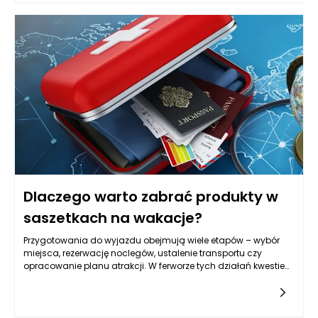
domowników. Zanim wybierzesz konkretną szafkę czy słupek,
warto sprawdzić, gdzie faktycznie możesz stanąć, jak szeroko
otwiera się kabina, czy przy umywalce jest miejsce na
wygodne schylenie się i czy przejście nie będzie blokowane
przez wystające fronty. W tej skali nawet kilka centymetrów
różnicy w głębokości potrafi zmienić komfort użytkowania.
Meble łazienkowe powinny też rozwiązywać typowy problem
małej przestrzeni, czyli „nadmiar drobiazgów na wierzchu”. Im
lepiej zaprojektowane przechowywanie, tym mniej rzeczy stoi
na blacie, a łazienka wygląda na większą, czystszą i
spokojniejszą w odbiorze. W zamkniętych przestrzeniach
najlepiej sprawdzają się rozwiązania lekkie wizualnie, z
prostymi liniami, ale też praktyczne: łatwe do mycia, odporne
na wilgoć i takie, które pozwalają zachować porządek bez
codziennego przekładania wszystkiego z miejsca na miejsce.
Dlaczego warto zabrać produkty w
saszetkach na wakacje?
Przygotowania do wyjazdu obejmują wiele etapów – wybór
miejsca, rezerwację noclegów, ustalenie transportu czy
opracowanie planu atrakcji. W ferworze tych działań kwestie
dotyczące zdrowia często schodzą na drugi plan, choć to
właśnie one mogą zadecydować o przebiegu wypoczynku.
Zapomniany drobiazg, niewłaściwe przygotowanie lub brak
dostępu do odpowiednich produktów w decydującym