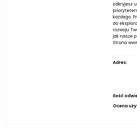
odkryjesz 
priorytetem
każdego. Pr
do eksploro
rozwoju Tw
jak nasze 
Strona ww
Adres:
Ilość odwi
Ocena uży