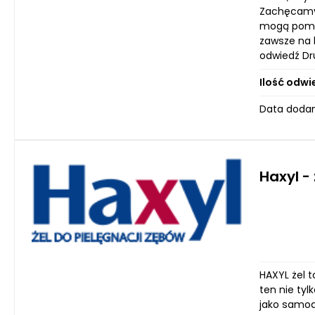
Zachęcamy 
mogą pomóc
zawsze na b
odwiedź Dru
Ilość odwi
Data dodan
Haxyl -
HAXYL żel t
ten nie ty
jako samodz