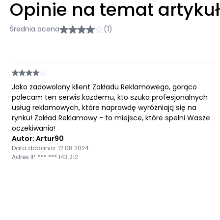
Opinie na temat artyku
Średnia ocena
(1)
Jako zadowolony klient Zakładu Reklamowego, gorąco
polecam ten serwis każdemu, kto szuka profesjonalnych
usług reklamowych, które naprawdę wyróżniają się na
rynku! Zakład Reklamowy - to miejsce, które spełni Wasze
oczekiwania!
Autor: Artur90
Data dodania: 12.08.2024
Adres IP: ***.***.143.212