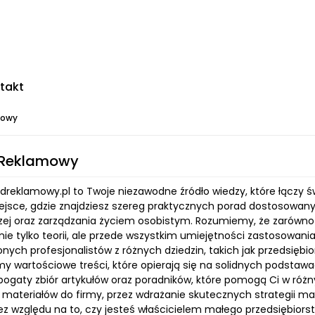
takt
mowy
 Reklamowy
ladreklamowy.pl to Twoje niezawodne źródło wiedzy, które łączy
ejsce, gdzie znajdziesz szereg praktycznych porad dostosowan
ej oraz zarządzania życiem osobistym. Rozumiemy, że zarówno 
e tylko teorii, ale przede wszystkim umiejętności zastosowania 
ych profesjonalistów z różnych dziedzin, takich jak przedsiębio
y wartościowe treści, które opierają się na solidnych podstaw
 bogaty zbiór artykułów oraz poradników, które pomogą Ci w róż
 materiałów do firmy, przez wdrażanie skutecznych strategii ma
Bez względu na to, czy jesteś właścicielem małego przedsiębi