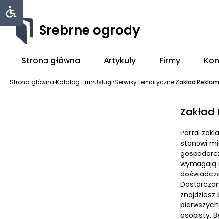
Srebrne ogrody
Strona główna
Artykuły
Firmy
Kon
Strona główna
›
Katalog firm
›
Usługi
›
Serwisy tematyczne
›
Zakład Rekla
Zakład
Portal zak
stanowi mi
gospodarcz
wymagają ni
doświadczon
Dostarczam
znajdziesz
pierwszych
osobisty. 