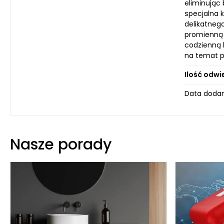
eliminując 
specjalna 
delikatneg
promienną 
codzienną 
na temat p
Ilość odwi
Data dodan
Nasze porady