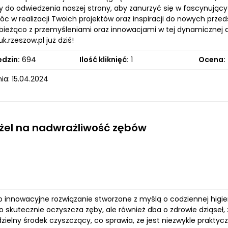
do odwiedzenia naszej strony, aby zanurzyć się w fascynujący ś
 w realizacji Twoich projektów oraz inspiracji do nowych przeds
ieżąco z przemyśleniami oraz innowacjami w tej dynamicznej dzie
k.rzeszow.pl już dziś!
edzin:
694
Ilość kliknięć:
1
Ocena:
ia: 15.04.2024
 żel na nadwrażliwość zębów
o innowacyjne rozwiązanie stworzone z myślą o codziennej higieni
lko skutecznie oczyszcza zęby, ale również dba o zdrowie dzią
ielny środek czyszczący, co sprawia, że jest niezwykle praktyc