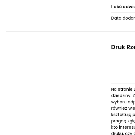
Ilość odwi
Data dodan
Druk R
Na stronie 
dziedziny.
wyboru odp
również wi
kształtują 
pragną zgłę
kto interes
druku, czy