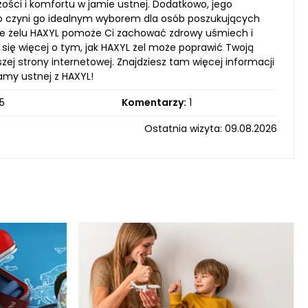
eżości i komfortu w jamie ustnej. Dodatkowo, jego
 co czyni go idealnym wyborem dla osób poszukujących
nie żelu HAXYL pomoże Ci zachować zdrowy uśmiech i
ię więcej o tym, jak HAXYL żel może poprawić Twoją
j strony internetowej. Znajdziesz tam więcej informacji
amy ustnej z HAXYL!
5
Komentarzy:
1
Ostatnia wizyta: 09.08.2026