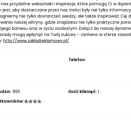
u nas przydatne wskazówki i inspiracje, które pomogą Ci w dąże
 jest, aby dostarczane przez nas treści były nie tylko informacy
agniemy nie tylko dostarczeć wiedzy, ale także inspirować Cię 
wania naszej witryny, gdzie znajdziesz nie tylko praktyczne pora
ojego biznesu oraz w życiu osobistym. Dołącz do naszej dynamicz
porady mogą wpłynąć na Twój sukces – zarówno w sferze zawodow
w:
http://www.zakladreklamowy.pl/
Telefon:
edzin:
655
Ilość kliknięć:
1
tkowników: