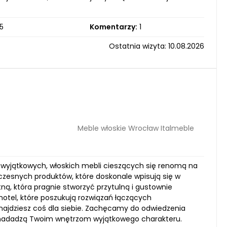
5
Komentarzy:
1
Ostatnia wizyta: 10.08.2026
Meble włoskie Wrocław Italmeble
ie wyjątkowych, włoskich mebli cieszących się renomą na
czesnych produktów, które doskonale wpisują się w
ną, która pragnie stworzyć przytulną i gustownie
hotel, które poszukują rozwiązań łączących
najdziesz coś dla siebie. Zachęcamy do odwiedzenia
re nadadzą Twoim wnętrzom wyjątkowego charakteru.