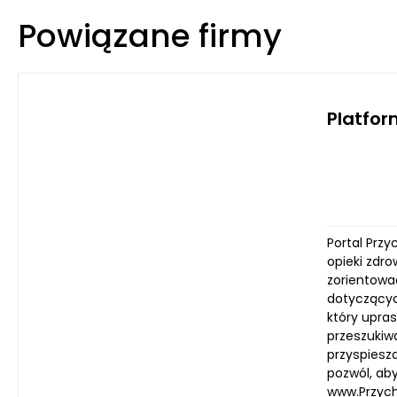
Powiązane firmy
Platfor
Portal Prz
opieki zdr
zorientowa
dotyczącyc
który upra
przeszukiwa
przyspiesza
pozwól, aby
www.Przycho