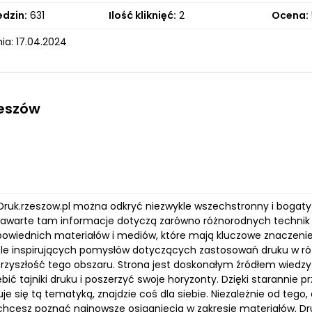
edzin:
631
Ilość kliknięć:
2
Ocena:
ia: 17.04.2024
zeszów
Druk.rzeszow.pl można odkryć niezwykle wszechstronny i bogaty 
 Zawarte tam informacje dotyczą zarówno różnorodnych technik 
owiednich materiałów i mediów, które mają kluczowe znaczenie 
ele inspirujących pomysłów dotyczących zastosowań druku w ró
przyszłość tego obszaru. Strona jest doskonałym źródłem wiedzy 
bić tajniki druku i poszerzyć swoje horyzonty. Dzięki staranni
uje się tą tematyką, znajdzie coś dla siebie. Niezależnie od te
 chcesz poznać najnowsze osiągnięcia w zakresie materiałów, Dru