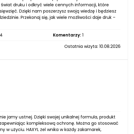
wiat druku i odkryć wiele cennych informacji, które
ięwzięć. Dzięki nam poszerzysz swoją wiedzę i będziesz
dzinie. Przekonaj się, jak wiele możliwości daje druk –
4
Komentarzy:
1
Ostatnia wizyta: 10.08.2026
e jamy ustnej. Dzięki swojej unikalnej formula, produkt
seł, zapewniając kompleksową ochronę. Można go stosować
zny w użyciu. HAXYL żel wnika w każdy zakamarek,