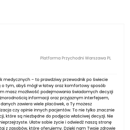
Platforma Przychodni Warszawa PL
wek medycznych – to prawdziwy przewodnik po świecie
lą o tym, abyś mógł w łatwy oraz komfortowy sposób
i nam masz możliwość podejmowania świadomych decyzji
norodnością informacji oraz przyjaznym interfejsem,
 danych zawiera wiele placówek, a Ty możesz
lizacja czy opinie innych pacjentów. To nie tylko znacznie
i, które są niezbędne do podjęcia właściwej decyzji. Nie
eprzejrzyste. Ułatw sobie życie i odwiedź naszą stronę
taj z zasobów, które oferujemy. Dzięki nam Twoje zdrowie