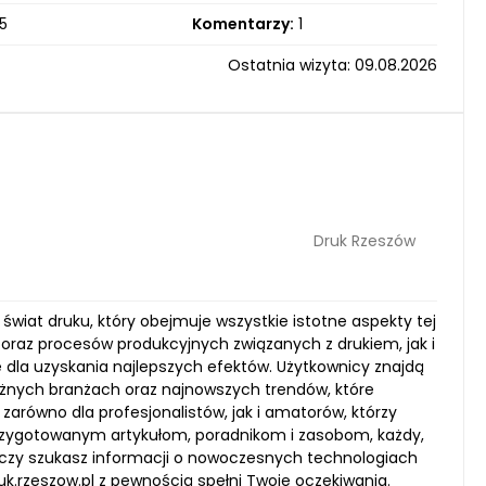
5
Komentarzy:
1
Ostatnia wizyta: 09.08.2026
Druk Rzeszów
świat druku, który obejmuje wszystkie istotne aspekty tej
oraz procesów produkcyjnych związanych z drukiem, jak i
dla uzyskania najlepszych efektów. Użytkownicy znajdą
żnych branżach oraz najnowszych trendów, które
zarówno dla profesjonalistów, jak i amatorów, którzy
e przygotowanym artykułom, poradnikom i zasobom, każdy,
go, czy szukasz informacji o nowoczesnych technologiach
k.rzeszow.pl z pewnością spełni Twoje oczekiwania.