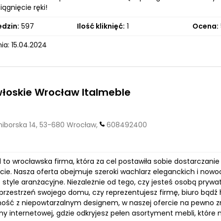
iągnięcie ręki!
edzin:
597
Ilość kliknięć:
1
Ocena:
ia: 15.04.2024
łoskie Wrocław Italmeble
aniborska 14, 53-680 Wrocław,
608492400
l to wrocławska firma, która za cel postawiła sobie dostarczan
cie. Nasza oferta obejmuje szeroki wachlarz eleganckich i nowo
style aranżacyjne. Niezależnie od tego, czy jesteś osobą prywat
przestrzeń swojego domu, czy reprezentujesz firmę, biuro bądź 
ność z niepowtarzalnym designem, w naszej ofercie na pewno z
ony internetowej, gdzie odkryjesz pełen asortyment mebli, któ