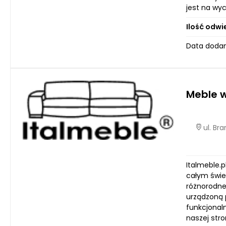
jest na wyc
Ilość odwi
Data dodan
Meble w
ul. Br
Italmeble.p
całym świe
różnorodne 
urządzoną 
funkcjonal
naszej str