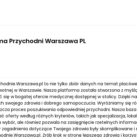
ma Przychodni Warszawa PL
ychodnie.Warszawa.pl to nie tylko zbiór danych na temat placó
owotnej w Warszawie. Nasza platforma została stworzona z myś
ć się w bogatej ofercie medycznej dostępnej w stolicy. Dzięk
h swojego zdrowia i dobrego samopoczucia. Wyróżniamy się róż
szcza proces poszukiwania odpowiedniej przychodni. Nasza baza
ć oferty według różnych kryteriów, takich jak specjalizacja, loka
 wybór, ale również pozwala na zasięgnięcie rzetelnych informacj
 zagadnienia dotyczące Twojego zdrowia były skomplikowane i ni
dnie.Warszawa.pl. Zrób krok w stronę lepszego zdrowia i korzys