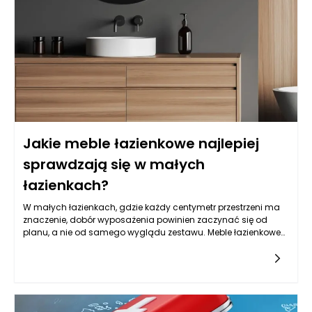
Jakie meble łazienkowe najlepiej
sprawdzają się w małych
łazienkach?
W małych łazienkach, gdzie każdy centymetr przestrzeni ma
znaczenie, dobór wyposażenia powinien zaczynać się od
planu, a nie od samego wyglądu zestawu. Meble łazienkowe
mogą wizualnie uporządkować wnętrze, ale tylko wtedy, gdy
są dopasowane do układu instalacji, sposobu otwierania
drzwi, strefy prysznica lub wanny oraz codziennych nawyków
domowników. Zanim wybierzesz konkretną szafkę czy słupek,
warto sprawdzić, gdzie faktycznie możesz stanąć, jak szeroko
otwiera się kabina, czy przy umywalce jest miejsce na