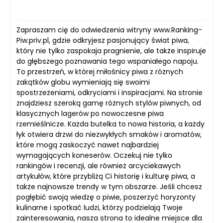
Zapraszam cię do odwiedzenia witryny www.Ranking-
Piw.priv.pl, gdzie odkryjesz pasjonujący świat piwa,
który nie tylko zaspokaja pragnienie, ale także inspiruje
do głębszego poznawania tego wspaniałego napoju.
To przestrzeń, w której miłośnicy piwa z różnych
zakątków globu wymieniają się swoimi
spostrzeżeniami, odkryciami i inspiracjami. Na stronie
znajdziesz szeroką gamę różnych stylów piwnych, od
klasycznych lagerów po nowoczesne piwa
rzemieślnicze. Każda butelka to nowa historia, a każdy
łyk otwiera drzwi do niezwykłych smaków i aromatów,
które mogą zaskoczyć nawet najbardziej
wymagających koneserów. Oczekuj nie tylko
rankingów i recenzji, ale również arcyciekawych
artykułów, które przybliżą Ci historię i kulturę piwa, a
także najnowsze trendy w tym obszarze. Jeśli chcesz
pogłębić swoją wiedzę o piwie, poszerzyć horyzonty
kulinarne i spotkać ludzi, którzy podzielają Twoje
zainteresowania, nasza strona to idealne miejsce dla