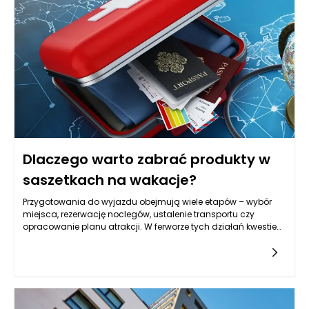
wygodne schylenie się i czy przejście nie będzie blokowane
przez wystające fronty. W tej skali nawet kilka centymetrów
różnicy w głębokości potrafi zmienić komfort użytkowania.
Meble łazienkowe powinny też rozwiązywać typowy problem
małej przestrzeni, czyli „nadmiar drobiazgów na wierzchu”. Im
lepiej zaprojektowane przechowywanie, tym mniej rzeczy stoi
na blacie, a łazienka wygląda na większą, czystszą i
spokojniejszą w odbiorze. W zamkniętych przestrzeniach
najlepiej sprawdzają się rozwiązania lekkie wizualnie, z
prostymi liniami, ale też praktyczne: łatwe do mycia, odporne
na wilgoć i takie, które pozwalają zachować porządek bez
codziennego przekładania wszystkiego z miejsca na miejsce.
Dlaczego warto zabrać produkty w
saszetkach na wakacje?
Przygotowania do wyjazdu obejmują wiele etapów – wybór
miejsca, rezerwację noclegów, ustalenie transportu czy
opracowanie planu atrakcji. W ferworze tych działań kwestie
dotyczące zdrowia często schodzą na drugi plan, choć to
właśnie one mogą zadecydować o przebiegu wypoczynku.
Zapomniany drobiazg, niewłaściwe przygotowanie lub brak
dostępu do odpowiednich produktów w decydującym
momencie potrafią skutecznie zakłócić nawet najlepiej
zorganizowane wakacje. Produkty w saszetkach pozwalają