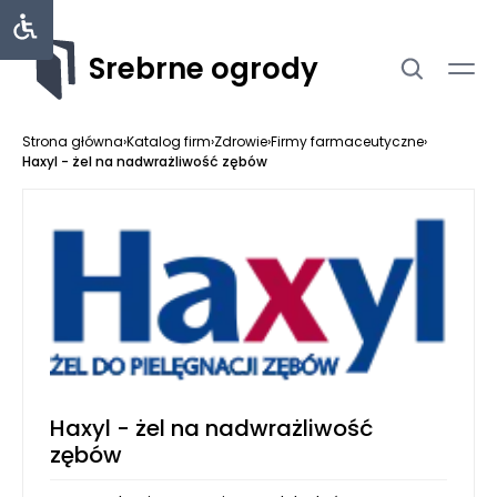
Srebrne ogrody
Strona główna
›
Katalog firm
›
Zdrowie
›
Firmy farmaceutyczne
›
Haxyl - żel na nadwrażliwość zębów
Haxyl - żel na nadwrażliwość
zębów