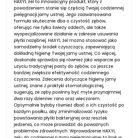
HAXYL żel to innowacyjny produkt, który z
powodzeniem stanie się częścią Twojej codziennej
pielęgnacji jamy ustnej. Jego zaawansowana
formuła skutecznie dba o czystość zębów,
oferując nie tylko świeży oddech, ale także
wyspecjalizowane działanie w zakresie usuwania
płytki nazębnej. HAXYL żel można stosować jako
samodzielny środek czyszczący, zapewniającą
dokładną higienę Twojej jamy ustnej. Co więcej,
doskonale sprawdza się również jako wsparcie po
użyciu tradycyjnej pasty do zębów, co jeszcze
bardziej zwiększa efektywność codziennego
czyszczenia. Zalecenia dotyczące higieny jamy
ustnej, znane z praktyki stomatologicznej,
sugerują, że zęby powinny być myte przynajmniej
dwa razy dziennie: rano oraz wieczorem.
Optymalnie byłoby również dbać o ich czystość po
każdym posiłku, aby zminimalizować ryzyko
powstawania płytki bakteryjnej oraz resztek
jedzenia, co może prowadzić do poważnych
problemów zdrowotnych. Wprowadzenie HAXYL
żelu do codziennej rutyny pielęgnacyjnej to krok w