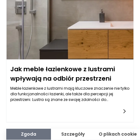
remonty i modernizacje, które mogły poprawić standard
mieszkalny lub usługowy nieruchomości, co z kolei wpływa na
jej atrakcyjność wśród potencjalnych nabywców.
Jak meble łazienkowe z lustrami
wpływają na odbiór przestrzeni
Meble łazienkowe z lustrami mają kluczowe znaczenie nie tylko
dla funkcjonalności łazienki, ale także dla percepcji jej
przestrzeni. Lustra są znane ze swojej zdolności do
optycznego powiększania pomieszczenia, co ma ogromne
znaczenie w małych łazienkach, gdzie każdy centymetr jest
na wagę złota. Dzięki odpowiednio dobranym meblom
łazienkowym z lustrami, można stworzyć wrażenie większej
przestronności, a tym samym sprawić, że użytkownicy będą
czuli się swobodniej w tym intymnym wnętrzu. Lustrzane fronty
Zgoda
Szczegóły
O plikach cookie
szafek, półek czy szafek pod umywalki potrafią odbijać