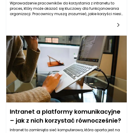
Wprowadzenie pracowników do korzystania z intranetu to
proces, który może okazać się kluczowy dla funkcjonowania
organizacji. Pracownicy muszą zrozumieć, jakie korzyści niesie
za sobą ten system oraz jak efektywnie z niego korzystać. Aby
skutecznie wprowadzić pracowników do korzystania z
intranetu, ograniczone wsparcie nie wystarczy. Potrzebne są
zorganizowane działania, które pomogą pracownikom
dostrzec wartość, jaką niesie intranet.
Intranet a platformy komunikacyjne
– jak z nich korzystać równocześnie?
Intranet to zamknięta sieć komputerowa, która oparta jest na