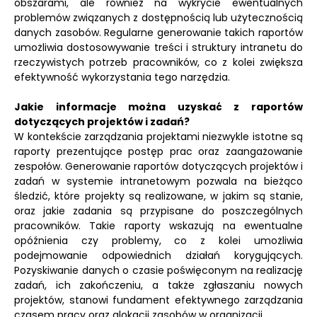
obszarami, ale również na wykrycie ewentualnych
problemów związanych z dostępnością lub użytecznością
danych zasobów. Regularne generowanie takich raportów
umożliwia dostosowywanie treści i struktury intranetu do
rzeczywistych potrzeb pracowników, co z kolei zwiększa
efektywność wykorzystania tego narzędzia.
Jakie informacje można uzyskać z raportów
dotyczących projektów i zadań?
W kontekście zarządzania projektami niezwykle istotne są
raporty prezentujące postęp prac oraz zaangażowanie
zespołów. Generowanie raportów dotyczących projektów i
zadań w systemie intranetowym pozwala na bieżąco
śledzić, które projekty są realizowane, w jakim są stanie,
oraz jakie zadania są przypisane do poszczególnych
pracowników. Takie raporty wskazują na ewentualne
opóźnienia czy problemy, co z kolei umożliwia
podejmowanie odpowiednich działań korygujących.
Pozyskiwanie danych o czasie poświęconym na realizację
zadań, ich zakończeniu, a także zgłaszaniu nowych
projektów, stanowi fundament efektywnego zarządzania
czasem pracy oraz alokacji zasobów w organizacji.