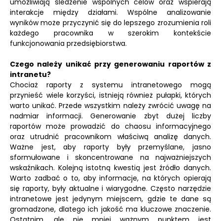
umożliwiają śledzenie wspólnych celów oraz wspierają
interakcje między działami. Wspólne analizowanie
wyników może przyczynić się do lepszego zrozumienia roli
każdego pracownika w szerokim kontekście
funkcjonowania przedsiębiorstwa.
Czego należy unikać przy generowaniu raportów z
intranetu?
Chociaż raporty z systemu intranetowego mogą
przynieść wiele korzyści, istnieją również pułapki, których
warto unikać. Przede wszystkim należy zwrócić uwagę na
nadmiar informacji. Generowanie zbyt dużej liczby
raportów może prowadzić do chaosu informacyjnego
oraz utrudnić pracownikom właściwą analizę danych.
Ważne jest, aby raporty były przemyślane, jasno
sformułowane i skoncentrowane na najważniejszych
wskaźnikach. Kolejną istotną kwestią jest źródło danych.
Warto zadbać o to, aby informacje, na których opierają
się raporty, były aktualne i wiarygodne. Często narzędzie
intranetowe jest jedynym miejscem, gdzie te dane są
gromadzone, dlatego ich jakość ma kluczowe znaczenie.
Ostatnim, ale nie mniej ważnym punktem jest