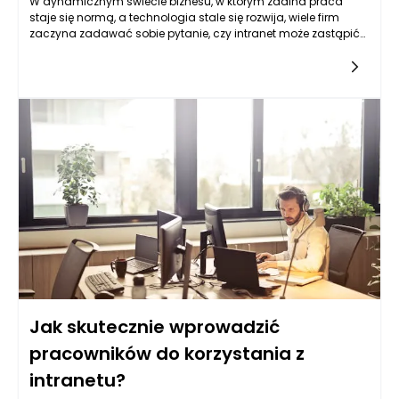
W dynamicznym świecie biznesu, w którym zdalna praca
staje się normą, a technologia stale się rozwija, wiele firm
zaczyna zadawać sobie pytanie, czy intranet może zastąpić
klasyczne spotkania firmowe. W miarę jak pracownicy zyskują
większą niezależność w wyborze miejsca i czasu pracy,
konieczność spotkań osobistych może wydawać się nieco
przestarzała. Intranet, jako platforma komunikacyjna, zdaje
się oferować atrakcyjne możliwości, ale czy naprawdę może
w pełni zastąpić tradycyjne spotkania? Odpowiedź na to
pytanie wymaga zgłębienia wielu aspektów.
Jak skutecznie wprowadzić
pracowników do korzystania z
intranetu?