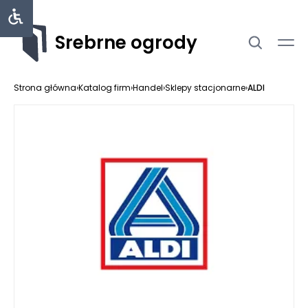
Srebrne ogrody
Strona główna
›
Katalog firm
›
Handel
›
Sklepy stacjonarne
›
ALDI