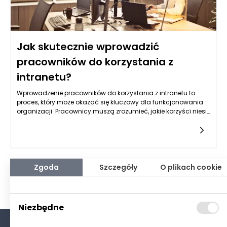
Jak skutecznie wprowadzić
pracowników do korzystania z
intranetu?
Wprowadzenie pracowników do korzystania z intranetu to
proces, który może okazać się kluczowy dla funkcjonowania
organizacji. Pracownicy muszą zrozumieć, jakie korzyści niesie
za sobą ten system oraz jak efektywnie z niego korzystać. Aby
skutecznie wprowadzić pracowników do korzystania z
intranetu, ograniczone wsparcie nie wystarczy. Potrzebne są
zorganizowane działania, które pomogą pracownikom
dostrzec wartość, jaką niesie intranet.
Zgoda
Szczegóły
O plikach cookie
Niezbędne