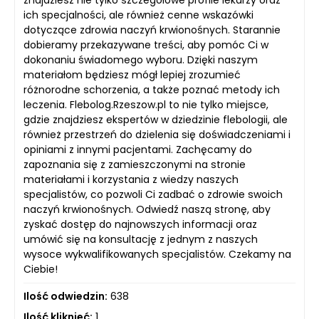
znajdziesz nie tylko szczegółowe profile lekarzy oraz
ich specjalności, ale również cenne wskazówki
dotyczące zdrowia naczyń krwionośnych. Starannie
dobieramy przekazywane treści, aby pomóc Ci w
dokonaniu świadomego wyboru. Dzięki naszym
materiałom będziesz mógł lepiej zrozumieć
różnorodne schorzenia, a także poznać metody ich
leczenia. Flebolog.Rzeszow.pl to nie tylko miejsce,
gdzie znajdziesz ekspertów w dziedzinie flebologii, ale
również przestrzeń do dzielenia się doświadczeniami i
opiniami z innymi pacjentami. Zachęcamy do
zapoznania się z zamieszczonymi na stronie
materiałami i korzystania z wiedzy naszych
specjalistów, co pozwoli Ci zadbać o zdrowie swoich
naczyń krwionośnych. Odwiedź naszą stronę, aby
zyskać dostęp do najnowszych informacji oraz
umówić się na konsultację z jednym z naszych
wysoce wykwalifikowanych specjalistów. Czekamy na
Ciebie!
Ilość odwiedzin:
638
Ilość kliknięć:
1