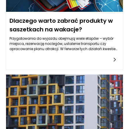
prostymi liniami, ale też praktyczne: łatwe do mycia, odporne
na wilgoć i takie, które pozwalają zachować porządek bez
codziennego przekładania wszystkiego z miejsca na miejsce.
Dlaczego warto zabrać produkty w
saszetkach na wakacje?
Przygotowania do wyjazdu obejmują wiele etapów – wybór
miejsca, rezerwację noclegów, ustalenie transportu czy
opracowanie planu atrakcji. W ferworze tych działań kwestie
dotyczące zdrowia często schodzą na drugi plan, choć to
właśnie one mogą zadecydować o przebiegu wypoczynku.
Zapomniany drobiazg, niewłaściwe przygotowanie lub brak
dostępu do odpowiednich produktów w decydującym
momencie potrafią skutecznie zakłócić nawet najlepiej
zorganizowane wakacje. Produkty w saszetkach pozwalają
zmniejszyć ryzyko takich sytuacji, oferując wygodny i logiczny
sposób zarządzania akcesoriami zdrowotnymi oraz
produktami pielęgnacyjnymi. Dzięki nim można zadbać nie
tylko o bezpieczeństwo własne i bliskich, ale także o komfort
psychiczny, który jest podstawą udanego wypoczynku. To
rozwiązanie wpisuje się w nowoczesne podejście do
podróżowania – świadome, minimalistyczne i oparte na
funkcjonalności.