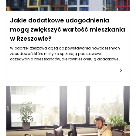
Jakie dodatkowe udogodnienia
mogą zwiększyć wartość mieszkania
w Rzeszowie?
Włodarze Rzeszowa dążą do powstawania nowoczesnych
zabudowań, które nie tylko spełniają podstawowe
oczekiwania mieszkańców, ale również oferują dodatkowe
udogodnienia, zwiększające ich wartość na rynku. Wycena
nieruchomości Rzeszów staje się tym bardziej atrakcyjna, gdy
na wyposażeniu mieszkania znajdują się elementy
wpływające na komfort i jakość życia. Zmiany klimatyczne i
biurowe trendy uwypuklają znaczenie ekologicznych
rozwiązań, które nie tylko przyczyniają się do ochrony
środowiska, ale również przyciągają uwagę osób
zainteresowanych zakupem mieszkań.