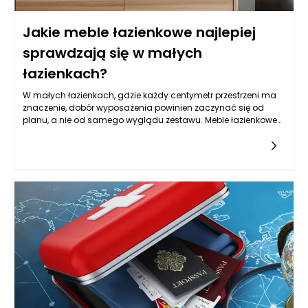
Jakie meble łazienkowe najlepiej
sprawdzają się w małych
łazienkach?
W małych łazienkach, gdzie każdy centymetr przestrzeni ma
znaczenie, dobór wyposażenia powinien zaczynać się od
planu, a nie od samego wyglądu zestawu. Meble łazienkowe
mogą wizualnie uporządkować wnętrze, ale tylko wtedy, gdy
są dopasowane do układu instalacji, sposobu otwierania
drzwi, strefy prysznica lub wanny oraz codziennych nawyków
domowników. Zanim wybierzesz konkretną szafkę czy słupek,
warto sprawdzić, gdzie faktycznie możesz stanąć, jak szeroko
otwiera się kabina, czy przy umywalce jest miejsce na
wygodne schylenie się i czy przejście nie będzie blokowane
przez wystające fronty. W tej skali nawet kilka centymetrów
różnicy w głębokości potrafi zmienić komfort użytkowania.
Meble łazienkowe powinny też rozwiązywać typowy problem
małej przestrzeni, czyli „nadmiar drobiazgów na wierzchu”. Im
lepiej zaprojektowane przechowywanie, tym mniej rzeczy stoi
na blacie, a łazienka wygląda na większą, czystszą i
spokojniejszą w odbiorze. W zamkniętych przestrzeniach
najlepiej sprawdzają się rozwiązania lekkie wizualnie, z