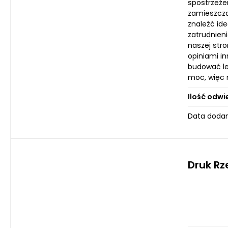
spostrzeże
zamieszczas
znaleźć ide
zatrudnien
naszej stro
opiniami i
budować le
moc, więc n
Ilość odwi
Data dodan
Druk R