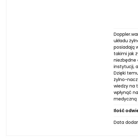
Doppler.wa
układu żyln
posiadają w
takimi jak
niezbędne d
instytucji
Dzięki tem
żylno-nacz
wiedzy na 
wpłynąć na
medyczną i
Ilość odwi
Data dodan