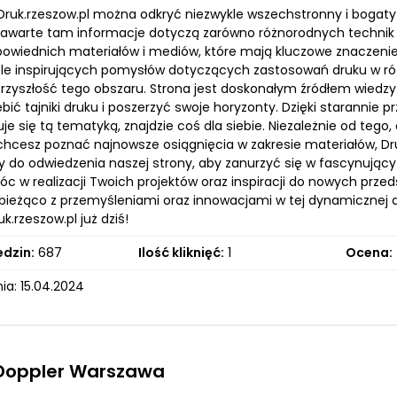
Druk.rzeszow.pl można odkryć niezwykle wszechstronny i bogaty 
 Zawarte tam informacje dotyczą zarówno różnorodnych technik 
owiednich materiałów i mediów, które mają kluczowe znaczenie 
ele inspirujących pomysłów dotyczących zastosowań druku w ró
przyszłość tego obszaru. Strona jest doskonałym źródłem wiedzy 
bić tajniki druku i poszerzyć swoje horyzonty. Dzięki staranni
uje się tą tematyką, znajdzie coś dla siebie. Niezależnie od te
 chcesz poznać najnowsze osiągnięcia w zakresie materiałów, Dru
do odwiedzenia naszej strony, aby zanurzyć się w fascynujący ś
 w realizacji Twoich projektów oraz inspiracji do nowych przeds
ieżąco z przemyśleniami oraz innowacjami w tej dynamicznej dzie
k.rzeszow.pl już dziś!
edzin:
687
Ilość kliknięć:
1
Ocena:
ia: 15.04.2024
 Doppler Warszawa