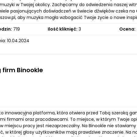
muzyki w Twojej okolicy. Zachęcamy do odwiedzenia naszej witryn
 wiele pasjonujących doświadczeń w świecie dźwięków czeka na C
szow.pl, aby muzyka mogła wzbogacić Twoje życie o nowe inspir
edzin:
719
Ilość kliknięć:
3
Ocena:
ia: 10.04.2024
 firm Binookle
l to innowacyjna platforma, która otwiera przed Tobą szeroką g
mi firmami oraz pracodawcami. To miejsce, w którym Twoje opini
w miejscu pracy jest niezaprzeczalny. Na Binookle nie stawiamy
ć, w której głosy użytkowników mają prawdziwe znaczenie. Na na