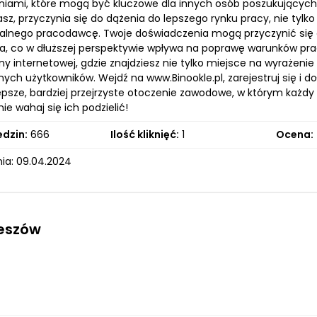
niami, które mogą być kluczowe dla innych osób poszukujących 
z, przyczynia się do dążenia do lepszego rynku pracy, nie tylko 
alnego pracodawcę. Twoje doświadczenia mogą przyczynić się do 
ia, co w dłuższej perspektywie wpływa na poprawę warunków pr
ny internetowej, gdzie znajdziesz nie tylko miejsce na wyrażeni
nnych użytkowników. Wejdź na www.Binookle.pl, zarejestruj się i
psze, bardziej przejrzyste otoczenie zawodowe, w którym każd
ie wahaj się ich podzielić!
edzin:
666
Ilość kliknięć:
1
Ocena:
ia: 09.04.2024
zeszów