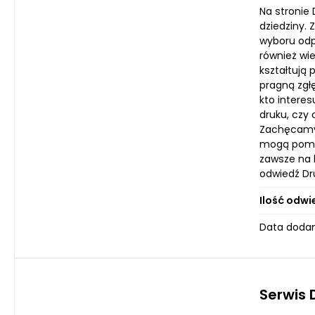
Na stronie 
dziedziny.
wyboru odp
również wi
kształtują 
pragną zgłę
kto interes
druku, czy
Zachęcamy 
mogą pomóc
zawsze na b
odwiedź Dru
Ilość odwi
Data dodan
Serwis