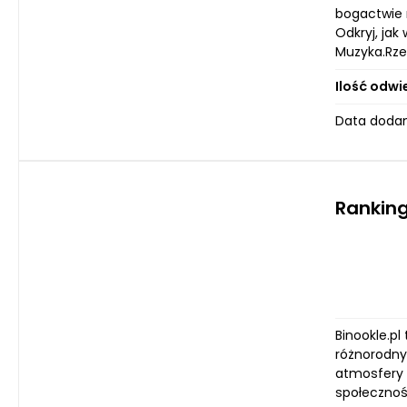
bogactwie 
Odkryj, jak
Muzyka.Rze
Ilość odwi
Data dodan
Ranking
Binookle.p
różnorodny
atmosfery 
społecznoś