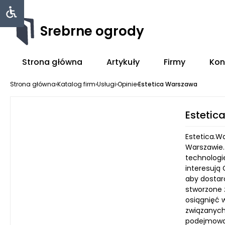
Srebrne ogrody
Strona główna
Artykuły
Firmy
Kon
Strona główna
›
Katalog firm
›
Usługi
›
Opinie
›
Estetica Warszawa
Esteti
Estetica.W
Warszawie.
technologie
interesują
aby dostarc
stworzone 
osiągnięć 
związanych
podejmować