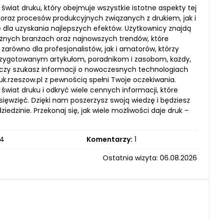
świat druku, który obejmuje wszystkie istotne aspekty tej
oraz procesów produkcyjnych związanych z drukiem, jak i
dla uzyskania najlepszych efektów. Użytkownicy znajdą
żnych branżach oraz najnowszych trendów, które
zarówno dla profesjonalistów, jak i amatorów, którzy
e przygotowanym artykułom, poradnikom i zasobom, każdy,
go, czy szukasz informacji o nowoczesnych technologiach
k.rzeszow.pl z pewnością spełni Twoje oczekiwania.
wiat druku i odkryć wiele cennych informacji, które
ięwzięć. Dzięki nam poszerzysz swoją wiedzę i będziesz
dzinie. Przekonaj się, jak wiele możliwości daje druk –
4
Komentarzy:
1
Ostatnia wizyta: 06.08.2026