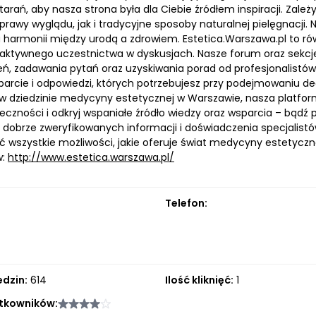
starań, aby nasza strona była dla Ciebie źródłem inspiracji. Z
rawy wyglądu, jak i tradycyjne sposoby naturalnej pielęgnacji.
a harmonii między urodą a zdrowiem. Estetica.Warszawa.pl to r
aktywnego uczestnictwa w dyskusjach. Nasze forum oraz sekc
ń, zadawania pytań oraz uzyskiwania porad od profesjonalistów 
parcie i odpowiedzi, których potrzebujesz przy podejmowaniu de
w dziedzinie medycyny estetycznej w Warszawie, nasza platforma
eczności i odkryj wspaniałe źródło wiedzy oraz wsparcia – bądź
 dobrze zweryfikowanych informacji i doświadczenia specjalistów
ć wszystkie możliwości, jakie oferuje świat medycyny estetyczn
w:
http://www.estetica.warszawa.pl/
Telefon:
edzin:
614
Ilość kliknięć:
1
tkowników: