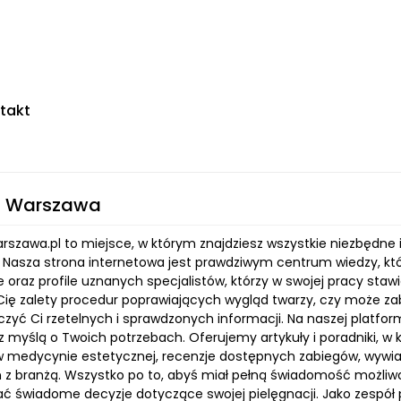
takt
ca Warszawa
arszawa.pl to miejsce, w którym znajdziesz wszystkie niezbęd
 Nasza strona internetowa jest prawdziwym centrum wiedzy, któ
 oraz profile uznanych specjalistów, którzy w swojej pracy stawi
 Cię zalety procedur poprawiających wygląd twarzy, czy może zab
zyć Ci rzetelnych i sprawdzonych informacji. Na naszej platform
z myślą o Twoich potrzebach. Oferujemy artykuły i poradniki, w
w medycynie estetycznej, recenzje dostępnych zabiegów, wywia
 z branżą. Wszystko po to, abyś miał pełną świadomość możliwo
 świadome decyzje dotyczące swojej pielęgnacji. Jako zespół 