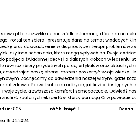
rszawa.pl to niezwykle cenne źródło informacji, które ma na c
ego. Portal ten zbiera i prezentuje dane na temat wiodących klin
iedzę oraz doświadczenie w diagnostyce i terapii problemów zwi
 żylaki czy inne schorzenia, które mogą wpływać na Twoje codzie
o podjęcia świadomej decyzji o dalszych krokach w leczeniu. Stro
, ale również zbiory przydatnych porad, artykułów oraz aktualn
u, odwiedzając naszą stronę, możesz poszerzyć swoją wiedzę i l
yniowym. Zachęcamy do odwiedzenia naszej witryny, gdzie każdy
temat zdrowia. Pozwól sobie na odkrycie, jak liczba dostępnyc
 Twoje życie, a zwłaszcza komfort i samopoczucie. Odwiedź nas
 znaleźć zaufanych ekspertów, którzy pomogą Ci w powrocie do
edzin:
805
Ilość kliknięć:
1
Ocena:
ia: 15.04.2024