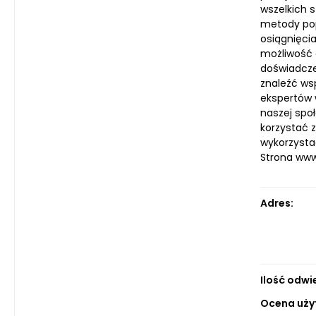
wszelkich 
metody pop
osiągnięci
możliwość 
doświadcze
znaleźć ws
ekspertów 
naszej społ
korzystać z
wykorzysta
Strona ww
Adres:
Ilość odwi
Ocena uży