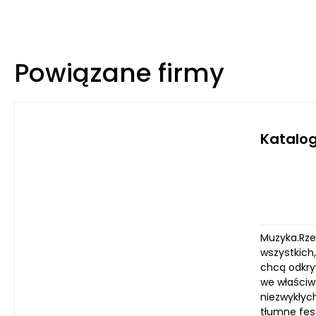
Powiązane firmy
Katalo
Muzyka.Rze
wszystkich
chcą odkryw
we właściwe
niezwykłych
tłumne fes