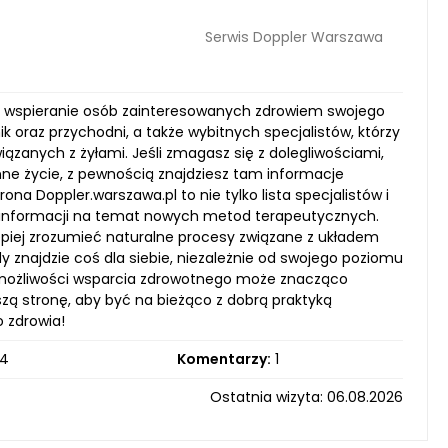
Serwis Doppler Warszawa
elu wspieranie osób zainteresowanych zdrowiem swojego
ik oraz przychodni, a także wybitnych specjalistów, którzy
ązanych z żyłami. Jeśli zmagasz się z dolegliwościami,
nne życie, z pewnością znajdziesz tam informacje
na Doppler.warszawa.pl to nie tylko lista specjalistów i
ych informacji na temat nowych metod terapeutycznych.
epiej zrozumieć naturalne procesy związane z układem
 znajdzie coś dla siebie, niezależnie od swojego poziomu
h możliwości wsparcia zdrowotnego może znacząco
zą stronę, aby być na bieżąco z dobrą praktyką
 zdrowia!
4
Komentarzy:
1
Ostatnia wizyta: 06.08.2026